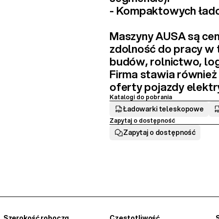
- 
Kompaktowych ład
Maszyny AUSA są ceni
zdolność do pracy w
budów, rolnictwo, lo
Firma stawia również
oferty 
pojazdy elekt
Katalogi do pobrania
Ładowarki teleskopowe
Zapytaj o dostępność
Zapytaj o dostępność
Szerokość robocza
Czestotliwość