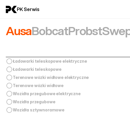
PK Serwis
Ausa
Bobcat
Probst
Swep
Ładowarki teleskopowe elektryczne
Ładowarki teleskopowe
Terenowe wózki widłowe elektryczne
Terenowe wózki widłowe
Wozidła przegubowe elektryczne
Wozidła przegubowe
Wozidła sztywnoramowe