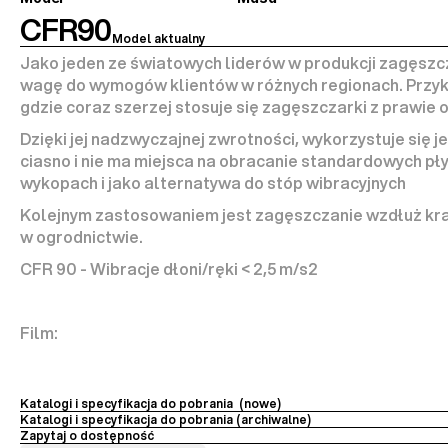
CFR90
Model aktualny
Jako jeden ze światowych liderów w produkcji zagęszc
wagę do wymogów klientów w różnych regionach. Przyk
gdzie coraz szerzej stosuje się zagęszczarki z prawie 
Dzięki jej nadzwyczajnej zwrotności, wykorzystuje się je
ciasno i nie ma miejsca na obracanie standardowych pły
wykopach i jako alternatywa do stóp wibracyjnych
Kolejnym zastosowaniem jest zagęszczanie wzdłuż kraw
w ogrodnictwie.
CFR 90 - Wibracje dłoni/ręki < 2,5 m/s2
Film:
Katalogi i specyfikacja do pobrania  (nowe)
Katalogi i specyfikacja do pobrania (archiwalne) 
Zapytaj o dostępność