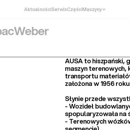
Aktualności
Serwis
Części
Maszyny
ac
Weber
AUSA to 
hiszpański,
maszyn terenowych
,
transportu materiałów
założona w 1956 roku
Słynie przede wszystk
- 
Wozideł budowlany
spopularyzowała na ś
- 
Terenowych wózkó
segmencie).