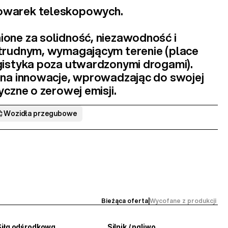
owarek teleskopowych
.
one za 
solidność, niezawodność i 
 trudnym, wymagającym terenie
 (place 
gistyka poza utwardzonymi drogami). 
 na innowacje, wprowadzając do swojej 
ryczne
 o zerowej emisji.
Wozidła przegubowe
Bieżąca oferta
|
Wycofane z produkcji 
Siła odśrodkowa
Silnik / paliwo