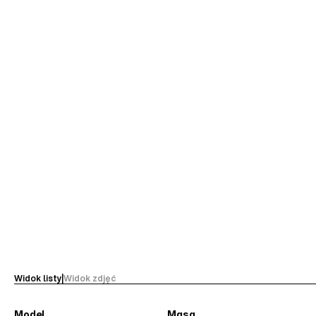
Widok listy
|
Widok zdjęć
Model
Masa