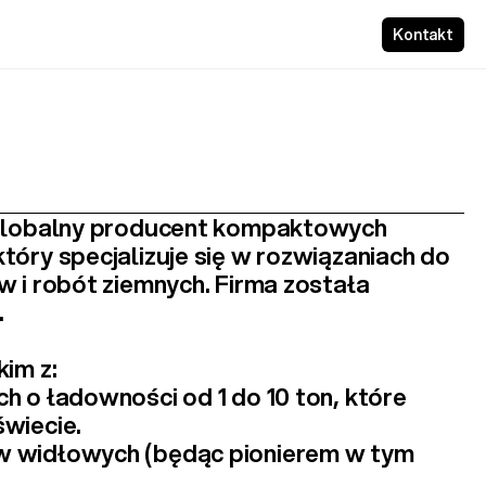
Kontakt
 globalny producent kompaktowych 
 który specjalizuje się w rozwiązaniach do 
 i robót ziemnych. Firma została 
.
im z:
ch
 o ładowności od 1 do 10 ton, które 
wiecie.
w widłowych
 (będąc pionierem w tym 