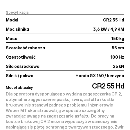
Specyfikacja
Model
CR2 55 Hd
Moc silnika
3,6 kW / 4,9 KM
Masa
150 kg
Szerokość robocza
55 cm
Czestotliwość
100 Hz
Siła odśrodkowa
25 kN
Silnik / paliwo
Honda GX 160 / benzyna
CR2 55 Hd
Model aktualny
Dla operatora dysponującego wydajną zagęszczarką CR 2, 
optymalne zagęszczenie piasku, żwiru, asfaltu i kostki 
brukowej nie stanowi żadnego problemu. Inżynierowie 
Weber MT skonstruowali ją w sposób szczególny 
zwracając uwagę na zagęszczanie asfaltu. Do pracy na 
kostce brukowej CR 2 można wyposażyć w samoczynnie 
napinającą się płytę ochronną z tworzywa sztucznego. Żwir 