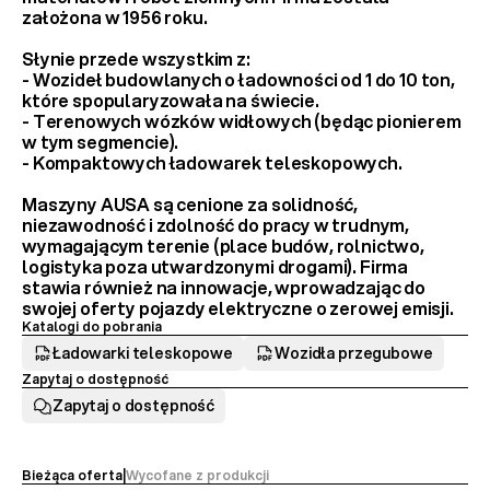
założona w 1956 roku.
Słynie przede wszystkim z:
- 
Wozideł budowlanych
 o ładowności od 1 do 10 ton, 
które spopularyzowała na świecie.
- 
Terenowych wózków widłowych
 (będąc pionierem 
w tym segmencie).
- 
Kompaktowych ładowarek teleskopowych
.
Maszyny AUSA są cenione za 
solidność, 
niezawodność i zdolność do pracy w trudnym, 
wymagającym terenie
 (place budów, rolnictwo, 
logistyka poza utwardzonymi drogami). Firma 
stawia również na innowacje, wprowadzając do 
swojej oferty 
pojazdy elektryczne
 o zerowej emisji.
Katalogi do pobrania
Ładowarki teleskopowe
Wozidła przegubowe
Zapytaj o dostępność
Zapytaj o dostępność
Bieżąca oferta
|
Wycofane z produkcji 