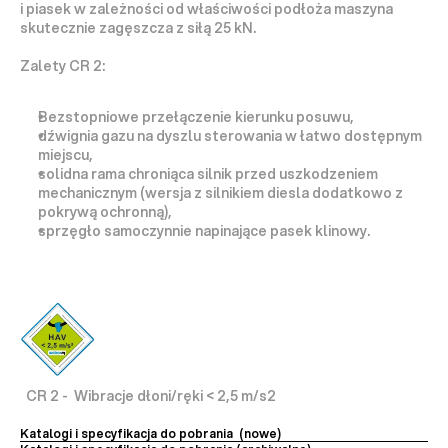
i piasek w zależności od właściwości podłoża maszyna 
skutecznie zagęszcza z siłą 25 kN.
Zalety CR 2:
Bezstopniowe przełączenie kierunku posuwu,
dźwignia gazu na dyszlu sterowania w łatwo dostępnym 
miejscu,
solidna rama chroniąca silnik przed uszkodzeniem 
mechanicznym (wersja z silnikiem diesla dodatkowo z 
pokrywą ochronną),
sprzęgło samoczynnie napinające pasek klinowy.
  CR 2 -  Wibracje dłoni/ręki < 2,5 m/s2
Katalogi i specyfikacja do pobrania  (nowe)