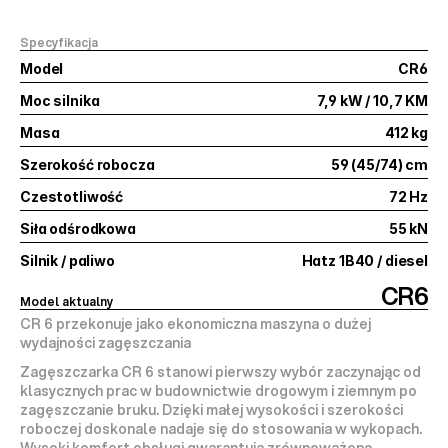
Specyfikacja
Model
CR6
Moc silnika
7,9 kW / 10,7 KM
Masa
412 kg
Szerokość robocza
59 (45/74) cm
Czestotliwość
72 Hz
Siła odśrodkowa
55 kN
Silnik / paliwo
Hatz 1B40 / diesel
CR6
Model aktualny
CR 6 przekonuje jako ekonomiczna maszyna o dużej 
wydajności zagęszczania
Zagęszczarka CR 6 stanowi pierwszy wybór zaczynając od 
klasycznych prac w budownictwie drogowym i ziemnym po 
zagęszczanie bruku. Dzięki małej wysokości i szerokości 
roboczej doskonale nadaje się do stosowania w wykopach.