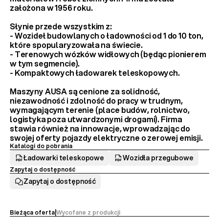
założona w 1956 roku.
Słynie przede wszystkim z:
- 
Wozideł budowlanych
 o ładowności od 1 do 10 ton, 
które spopularyzowała na świecie.
- 
Terenowych wózków widłowych
 (będąc pionierem 
w tym segmencie).
- 
Kompaktowych ładowarek teleskopowych
.
Maszyny AUSA są cenione za 
solidność, 
niezawodność i zdolność do pracy w trudnym, 
wymagającym terenie
 (place budów, rolnictwo, 
logistyka poza utwardzonymi drogami). Firma 
stawia również na innowacje, wprowadzając do 
swojej oferty 
pojazdy elektryczne
 o zerowej emisji.
Katalogi do pobrania
Ładowarki teleskopowe
Wozidła przegubowe
Zapytaj o dostępność
Zapytaj o dostępność
Bieżąca oferta
|
Wycofane z produkcji 