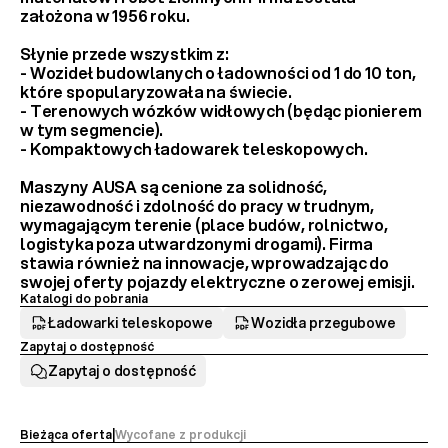
założona w 1956 roku.
Słynie przede wszystkim z:
- 
Wozideł budowlanych
 o ładowności od 1 do 10 ton, 
które spopularyzowała na świecie.
- 
Terenowych wózków widłowych
 (będąc pionierem 
w tym segmencie).
- 
Kompaktowych ładowarek teleskopowych
.
Maszyny AUSA są cenione za 
solidność, 
niezawodność i zdolność do pracy w trudnym, 
wymagającym terenie
 (place budów, rolnictwo, 
logistyka poza utwardzonymi drogami). Firma 
stawia również na innowacje, wprowadzając do 
swojej oferty 
pojazdy elektryczne
 o zerowej emisji.
Katalogi do pobrania
Ładowarki teleskopowe
Wozidła przegubowe
Zapytaj o dostępność
Zapytaj o dostępność
Bieżąca oferta
|
Wycofane z produkcji 