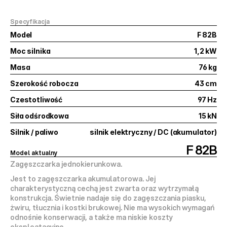
Specyfikacja
Model
F 82B
Moc silnika
1,2 kW
Masa
76 kg
Szerokość robocza
43 cm
Czestotliwość
97 Hz
Siła odśrodkowa
15 kN
Silnik / paliwo
silnik elektryczny / DC (akumulator)
F 82B
Model aktualny
Zagęszczarka jednokierunkowa.
Jest to zagęszczarka akumulatorowa. Jej 
charakterystyczną cechą jest zwarta oraz wytrzymałą 
konstrukcja. Świetnie nadaje się do zagęszczania piasku, 
żwiru, tłucznia i kostki brukowej. Nie ma wysokich wymagań 
odnośnie konserwacji, a także ma niskie koszty 