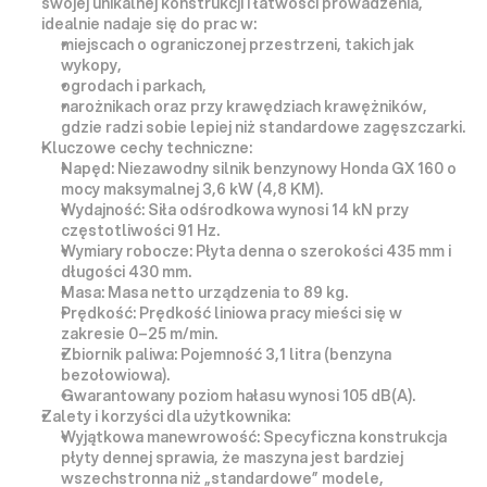
swojej unikalnej konstrukcji i łatwości prowadzenia, 
idealnie nadaje się do prac w:
miejscach o ograniczonej przestrzeni
, takich jak 
wykopy,
ogrodach i parkach
,
narożnikach oraz przy krawędziach krawężników, 
gdzie radzi sobie lepiej niż standardowe zagęszczarki.
Kluczowe cechy techniczne:
Napęd:
 Niezawodny silnik benzynowy 
Honda GX 160
 o 
mocy maksymalnej 
3,6 kW (4,8 KM)
.
Wydajność:
 Siła odśrodkowa wynosi 
14 kN
 przy 
częstotliwości 
91 Hz
.
Wymiary robocze:
 Płyta denna o szerokości 
435 mm
 i 
długości 
430 mm
.
Masa:
 Masa netto urządzenia to 
89 kg
.
Prędkość:
 Prędkość liniowa pracy mieści się w 
zakresie 
0–25 m/min
.
Zbiornik paliwa:
 Pojemność 
3,1 litra
 (benzyna 
bezołowiowa).
Gwarantowany poziom hałasu wynosi 
105 dB(A)
.
Zalety i korzyści dla użytkownika:
Wyjątkowa manewrowość:
 Specyficzna konstrukcja 
płyty dennej sprawia, że maszyna jest bardziej 
wszechstronna niż „standardowe” modele, 