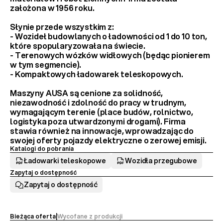
założona w 1956 roku.
Słynie przede wszystkim z:
- 
Wozideł budowlanych
 o ładowności od 1 do 10 ton, 
które spopularyzowała na świecie.
- 
Terenowych wózków widłowych
 (będąc pionierem 
w tym segmencie).
- 
Kompaktowych ładowarek teleskopowych
.
Maszyny AUSA są cenione za 
solidność, 
niezawodność i zdolność do pracy w trudnym, 
wymagającym terenie
 (place budów, rolnictwo, 
logistyka poza utwardzonymi drogami). Firma 
stawia również na innowacje, wprowadzając do 
swojej oferty 
pojazdy elektryczne
 o zerowej emisji.
Katalogi do pobrania
Ładowarki teleskopowe
Wozidła przegubowe
Zapytaj o dostępność
Zapytaj o dostępność
Bieżąca oferta
|
Wycofane z produkcji 