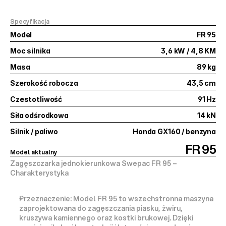
Specyfikacja
Model
FR 95
Moc silnika
3,6 kW / 4,8 KM
Masa
89 kg
Szerokość robocza
43,5 cm
Czestotliwość
91 Hz
Siła odśrodkowa
14 kN
Silnik / paliwo
Honda GX160 / benzyna
FR 95
Model aktualny
Zagęszczarka jednokierunkowa Swepac FR 95 – 
Charakterystyka
Przeznaczenie:
 Model FR 95 to wszechstronna maszyna 
zaprojektowana do zagęszczania 
piasku, żwiru, 
kruszywa kamiennego oraz kostki brukowej
. Dzięki 