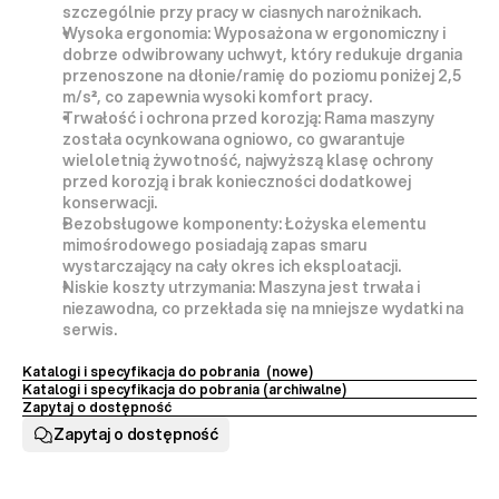
szczególnie przy pracy w ciasnych narożnikach.
Wysoka ergonomia:
 Wyposażona w 
ergonomiczny i 
dobrze odwibrowany uchwyt
, który redukuje drgania 
przenoszone na dłonie/ramię do poziomu 
poniżej 2,5 
m/s²
, co zapewnia wysoki komfort pracy.
Trwałość i ochrona przed korozją:
 Rama maszyny 
została 
ocynkowana ogniowo
, co gwarantuje 
wieloletnią żywotność, najwyższą klasę ochrony 
przed korozją i brak konieczności dodatkowej 
konserwacji.
Bezobsługowe komponenty:
 Łożyska elementu 
mimośrodowego posiadają zapas smaru 
wystarczający na 
cały okres ich eksploatacji
.
Niskie koszty utrzymania:
 Maszyna jest trwała i 
niezawodna, co przekłada się na mniejsze wydatki na 
serwis.
Katalogi i specyfikacja do pobrania  (nowe)
Katalogi i specyfikacja do pobrania (archiwalne) 
Zapytaj o dostępność
Zapytaj o dostępność