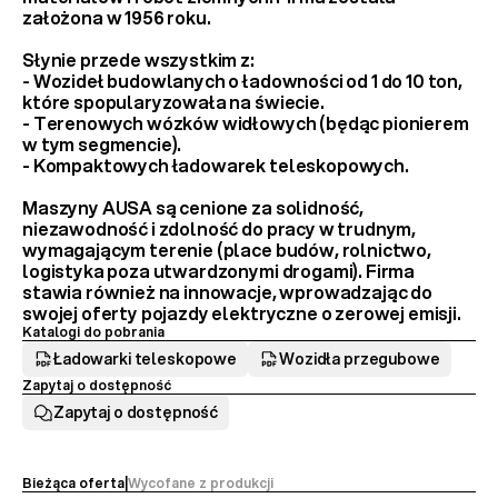
założona w 1956 roku.
Słynie przede wszystkim z:
- 
Wozideł budowlanych
 o ładowności od 1 do 10 ton, 
które spopularyzowała na świecie.
- 
Terenowych wózków widłowych
 (będąc pionierem 
w tym segmencie).
- 
Kompaktowych ładowarek teleskopowych
.
Maszyny AUSA są cenione za 
solidność, 
niezawodność i zdolność do pracy w trudnym, 
wymagającym terenie
 (place budów, rolnictwo, 
logistyka poza utwardzonymi drogami). Firma 
stawia również na innowacje, wprowadzając do 
swojej oferty 
pojazdy elektryczne
 o zerowej emisji.
Katalogi do pobrania
Ładowarki teleskopowe
Wozidła przegubowe
Zapytaj o dostępność
Zapytaj o dostępność
M
o
d
e
Bieżąca oferta
|
Wycofane z produkcji 
l 