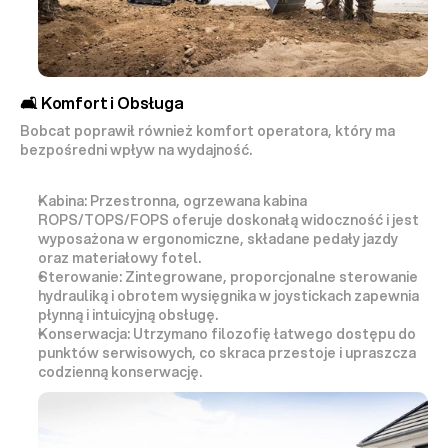
🛋️ Komfort i Obsługa
Bobcat poprawił również komfort operatora, który ma 
bezpośredni wpływ na wydajność.
Kabina:
 Przestronna, 
ogrzewana kabina 
ROPS/TOPS/FOPS
 oferuje doskonałą widoczność i jest 
wyposażona w ergonomiczne, składane pedały jazdy 
oraz materiałowy fotel.
Sterowanie:
 Zintegrowane, 
proporcjonalne sterowanie
hydrauliką i obrotem wysięgnika w 
joystickach
 zapewnia 
płynną i intuicyjną obsługę.
Konserwacja:
 Utrzymano filozofię 
łatwego dostępu do 
punktów serwisowych
, co skraca przestoje i upraszcza 
codzienną konserwację.