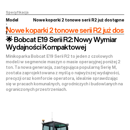
a
k
t
Specyfikacja
u
a
Model
Nowe koparki 2 tonowe serii R2 już dostępne
l
n
Nowe koparki 2 tonowe serii R2 już dost
y
🌟 Bobcat E19 Serii R2: Nowy Wymiar 
Wydajności Kompaktowej
Minikoparka 
Bobcat E19 Serii R2
 to jeden z czołowych 
modeli w segmencie maszyn o masie operacyjnej 
poniżej 2 
ton
. Ta nowa generacja, zastępująca popularną Serię M, 
została zaprojektowana z myślą o najwyższej 
wydajności, 
precyzji
 oraz 
komforcie
 operatora, idealnie sprawdzając 
się w pracach komunalnych, ogrodniczych i budowlanych na 
ograniczonych przestrzeniach.