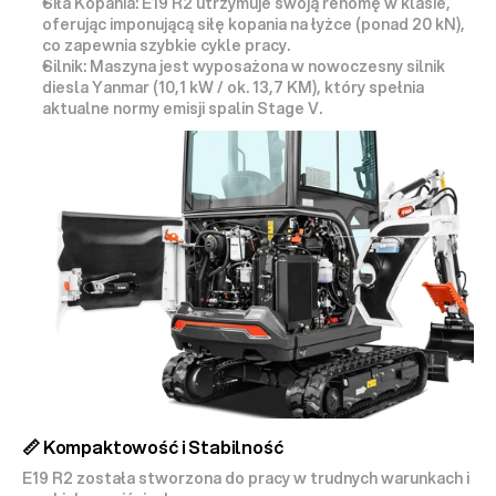
Siła Kopania:
 E19 R2 utrzymuje swoją renomę w klasie, 
oferując imponującą 
siłę kopania na łyżce
 (ponad 20 kN), 
co zapewnia szybkie cykle pracy.
Silnik:
 Maszyna jest wyposażona w nowoczesny silnik 
diesla 
Yanmar (10,1 kW / ok. 13,7 KM)
, który spełnia 
aktualne normy emisji spalin 
Stage V
.
📏 Kompaktowość i Stabilność
E19 R2 została stworzona do pracy w trudnych warunkach i 