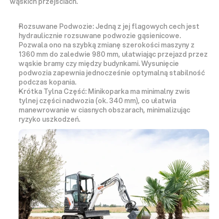
wąskich przejściach.
Rozsuwane Podwozie:
 Jedną z jej flagowych cech jest 
hydraulicznie rozsuwane podwozie
 gąsienicowe. 
Pozwala ono na szybką zmianę szerokości maszyny z 
1360 mm
 do zaledwie 
980 mm
, ułatwiając przejazd przez 
wąskie bramy czy między budynkami. Wysunięcie 
podwozia zapewnia jednocześnie 
optymalną stabilność
podczas kopania.
Krótka Tylna Część:
 Minikoparka ma 
minimalny zwis 
tylnej części nadwozia (ok. 340 mm)
, co ułatwia 
manewrowanie w ciasnych obszarach, minimalizując 
ryzyko uszkodzeń.