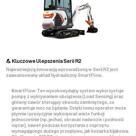
💪 Kluczowe Ulepszenia Serii R2
Najważniejszą innowacją wprowadzoną w Serii R2 jest 
zaawansowany 
układ hydrauliczny SmartFlow
.
SmartFlow:
 Ten wysokowydajny system wykorzystuje 
pompę z wykrywaniem obciążenia (
Load Sensing
) oraz 
główny zawór sterujący obwodu zamkniętego, co 
gwarantuje 
moc na żądanie
. Dzięki temu operator może 
płynnie i precyzyjnie wykonywać 
wiele funkcji 
jednocześnie
 (np. jechać, obracać nadwozie i podnosić 
ciężar), nawet podczas korzystania z osprzętu 
wymagającego dużego przepływu, jak kosiarka bijakowa.