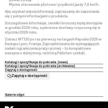
powierzchnię.
Płynne sterowanie pilotowe i prędkość jazdy 7,6 km/h.
Aby uzyskać więcej informacji, zapraszamy do zapoznania 
się z pełnymi informacjami o produkcie.
Szczegółowe informacje, cenniki i broszury będą dostępne 
w 
grudniu 2025 roku
, a pierwsze dostawy rozpoczną się w 
styczniu 2026 roku
.
Zobacz 
MT120 po raz pierwszy na targach Paysalia 2025
 w 
Eurexpo Lyon, Francja. Zaprojektowana do wymagających 
zadań i ograniczenia pracy ręcznej – to kompaktowa 
maszyna o dużej mocy, na którą Państwo czekali.
Katalogi i specyfikacja do pobrania  (nowe)
Katalogi i specyfikacja do pobrania (archiwalne) 
Zapytaj o dostępność
Zapytaj o dostępność
Galeria zdjęć