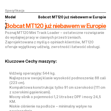
a
k
t
Specyfikacja
u
a
Model
Bobcat MT120 już niebawem w Europie
l
n
Bobcat MT120 już niebawem w Europie
y
Poznaj MT120 Mini Track Loader – ostateczne rozwiązanie 
do wydajnej pracy w ciasnych przestrzeniach. 
Zaprojektowana z myślą o opiniach klientów, MT120 
oferuje wyjątkowy udźwig, zwrotność i łatwość obsługi.
Kluczowe Cechy maszyny:
Udźwig operacyjny: 544 kg.
Najlepsza w swojej klasie wysokość podnoszenia: 88 cali 
(223 cm).
Kompaktowa konstrukcja: tylko 91 cm szerokości (111 cm 
z szerokimi gąsienicami).
Mocny silnik o pojemności 1,2 litra bez DPF i mocy 24,5 
KM.
Niskie ciśnienie na podłoże – minimalny wpływ na 