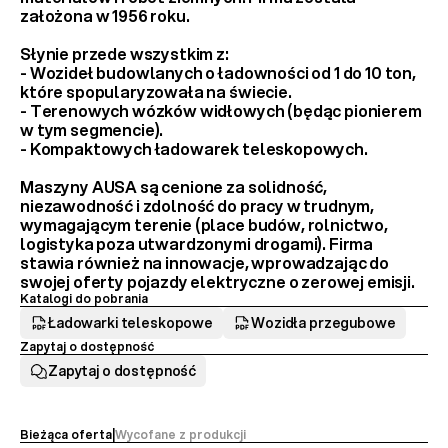
założona w 1956 roku.
Słynie przede wszystkim z:
- 
Wozideł budowlanych
 o ładowności od 1 do 10 ton, 
które spopularyzowała na świecie.
- 
Terenowych wózków widłowych
 (będąc pionierem 
w tym segmencie).
- 
Kompaktowych ładowarek teleskopowych
.
Maszyny AUSA są cenione za 
solidność, 
niezawodność i zdolność do pracy w trudnym, 
wymagającym terenie
 (place budów, rolnictwo, 
logistyka poza utwardzonymi drogami). Firma 
stawia również na innowacje, wprowadzając do 
swojej oferty 
pojazdy elektryczne
 o zerowej emisji.
Katalogi do pobrania
Ładowarki teleskopowe
Wozidła przegubowe
Zapytaj o dostępność
Zapytaj o dostępność
M
o
d
e
Bieżąca oferta
|
Wycofane z produkcji 
l 