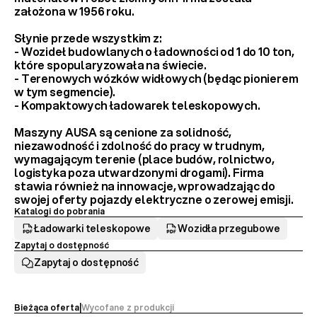
założona w 1956 roku.
Słynie przede wszystkim z:
- 
Wozideł budowlanych
 o ładowności od 1 do 10 ton, 
które spopularyzowała na świecie.
- 
Terenowych wózków widłowych
 (będąc pionierem 
w tym segmencie).
- 
Kompaktowych ładowarek teleskopowych
.
Maszyny AUSA są cenione za 
solidność, 
niezawodność i zdolność do pracy w trudnym, 
wymagającym terenie
 (place budów, rolnictwo, 
logistyka poza utwardzonymi drogami). Firma 
stawia również na innowacje, wprowadzając do 
swojej oferty 
pojazdy elektryczne
 o zerowej emisji.
Katalogi do pobrania
Ładowarki teleskopowe
Wozidła przegubowe
Zapytaj o dostępność
Zapytaj o dostępność
Bieżąca oferta
|
Wycofane z produkcji 