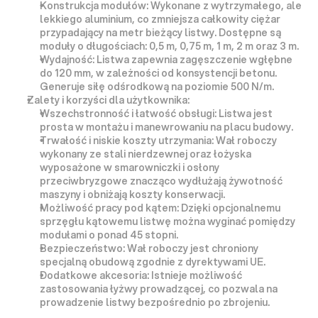
Konstrukcja modułów:
 Wykonane z wytrzymałego, ale 
lekkiego aluminium
, co zmniejsza całkowity ciężar 
przypadający na metr bieżący listwy. Dostępne są 
moduły o długościach: 0,5 m, 0,75 m, 1 m, 2 m oraz 3 m.
Wydajność:
 Listwa zapewnia 
zagęszczenie wgłębne 
do 120 mm
, w zależności od konsystencji betonu. 
Generuje siłę odśrodkową na poziomie 
500 N/m
.
Zalety i korzyści dla użytkownika:
Wszechstronność i łatwość obsługi:
 Listwa jest 
prosta w montażu i manewrowaniu na placu budowy.
Trwałość i niskie koszty utrzymania:
 Wał roboczy 
wykonany ze 
stali nierdzewnej
 oraz łożyska 
wyposażone w 
smarowniczki i osłony 
przeciwbryzgowe
 znacząco wydłużają żywotność 
maszyny i obniżają koszty konserwacji.
Możliwość pracy pod kątem:
 Dzięki opcjonalnemu 
sprzęgłu kątowemu listwę można wyginać pomiędzy 
modułami o ponad 
45 stopni
.
Bezpieczeństwo:
 Wał roboczy jest chroniony 
specjalną obudową zgodnie z dyrektywami UE.
Dodatkowe akcesoria:
 Istnieje możliwość 
zastosowania łyżwy prowadzącej, co pozwala na 
prowadzenie listwy bezpośrednio po zbrojeniu.