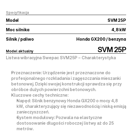
Specyfikacja
Model
SVM 25P
Moc silnika
4,8 kW
Silnik / paliwo
Honda GX200 / benzyna
SVM 25P
Model aktualny
Listwa wibracyjna Swepac SVM25P – Charakterystyka
Przeznaczenie:
 Urządzenie jest przeznaczone do 
profesjonalnego 
rozkładania i zagęszczania mieszanki 
betonowej
. Dzięki swojej konstrukcji sprawdza się przy 
obróbce dużych powierzchni betonowych.
Kluczowe cechy techniczne:
Napęd:
 Silnik benzynowy 
Honda GX200
 o mocy 
4,8 
kW
, charakteryzujący się niezawodnością i niską emisją 
zanieczyszczeń.
System modułowy:
 Pozwala na elastyczne 
dostosowanie długości roboczej listwy aż do 
25 
metrów
.