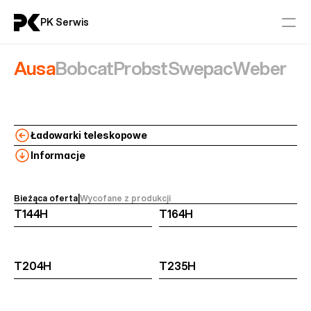
PK Serwis
Ausa
Bobcat
Probst
Swepac
Weber
Serwis
Części
Ładowarki teleskopowe
Aktualności
Informacje
Kontakt
Bieżąca oferta
|
Wycofane z produkcji 
T144H
T164H
Maszyny Budowlane
AUSA
BOBCAT
T204H
T235H
PROBST
SWEPAC
WEBER