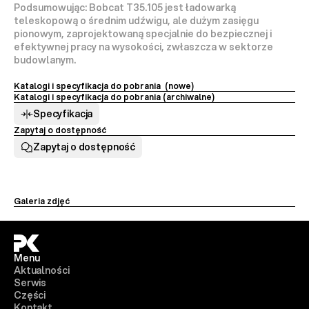
Podsumowując:
Bobcat T35.105
 jest ładowarką 
teleskopową 
o średnim udźwigu, ale dużym zasięgu 
pionowym
, zaprojektowaną specjalnie do bezpiecznej i 
efektywnej pracy na wysokości, zwłaszcza w sektorze 
budowlanym.
Katalogi i specyfikacja do pobrania  (nowe)
Katalogi i specyfikacja do pobrania (archiwalne) 
Specyfikacja
Zapytaj o dostępność
Zapytaj o dostępność
Galeria zdjęć
Menu
Aktualności
Serwis
Części
Kontakt