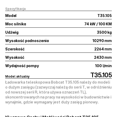
Specyfikacja
Model
T35.105
Moc silnika
74 kW / 100 KM
Udźwig
3500 kg
Wysokość podnoszenia
10290 mm
Szerokość
2264 mm
Wysokość
2430 mm
Wydajność pompy
100 l/min
T35.105
Model aktualny
Ładowarka teleskopowa 
Bobcat T35.105
 należy do modeli 
o dużym zasięgu (zazwyczaj należą do serii T, w odróżnieniu 
od nowszej serii R, która używa oznaczeń TL), 
skoncentrowanych na pracy na wysokości w budownictwie i 
wynajmie, gdzie wymagany jest duży zasięg pionowy.