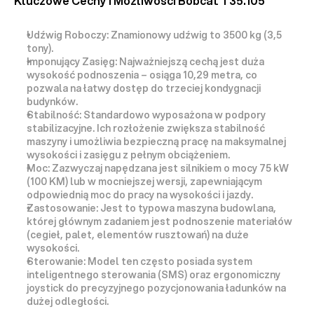
Kluczowe Cechy i Możliwości Bobcat T35.105
Udźwig Roboczy:
 Znamionowy udźwig to 
3500 kg (3,5 
tony)
.
Imponujący Zasięg:
 Najważniejszą cechą jest duża 
wysokość podnoszenia – osiąga 
10,29 metra
, co 
pozwala na łatwy dostęp do trzeciej kondygnacji 
budynków.
Stabilność:
 Standardowo wyposażona w 
podpory 
stabilizacyjne
. Ich rozłożenie zwiększa stabilność 
maszyny i umożliwia bezpieczną pracę na maksymalnej 
wysokości i zasięgu z pełnym obciążeniem.
Moc:
 Zazwyczaj napędzana jest silnikiem o mocy 
75 kW 
(100 KM)
 lub w mocniejszej wersji, zapewniającym 
odpowiednią moc do pracy na wysokości i jazdy.
Zastosowanie:
 Jest to typowa maszyna 
budowlana
, 
której głównym zadaniem jest podnoszenie materiałów 
(cegieł, palet, elementów rusztowań) na duże 
wysokości.
Sterowanie:
 Model ten często posiada system 
inteligentnego sterowania (SMS) oraz ergonomiczny 
joystick do precyzyjnego pozycjonowania ładunków na 
dużej odległości.