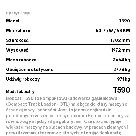
Specyfikacja
Model
T590
Moc silnika
50,7 kW / 68 KM
Szerokość
1702 mm
Wysokość
1972 mm
Masa robocza
3664 kg
Obciążenie statyczne
2773 kg
Udźwig roboczy
971 kg
T590
Model aktualny
Bobcat T590 to 
kompaktowa ładowarka gąsienicowa
(Compact Track Loader - CTL) należąca do klasy maszyn o 
średniej mocy i nośności. Jest to jeden z najbardziej 
popularnych i wszechstronnych modeli Bobcata, ceniony za 
równowagę między siłą a gabarytami
. Często zastępuje 
większe maszyny na placach budowy, w pracach ziemnych i 
przy utrzymaniu terenów zielonych, oferując doskonałą 