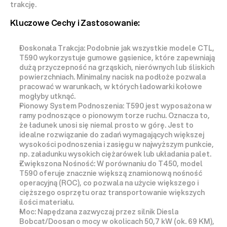
trakcję.
Kluczowe Cechy i Zastosowanie:
Doskonała Trakcja:
 Podobnie jak wszystkie modele CTL, 
T590 wykorzystuje 
gumowe gąsienice
, które zapewniają 
dużą przyczepność
 na grząskich, nierównych lub śliskich 
powierzchniach. Minimalny nacisk na podłoże pozwala 
pracować w warunkach, w których ładowarki kołowe 
mogłyby utknąć.
Pionowy System Podnoszenia:
 T590 jest wyposażona w 
ramy podnoszące o 
pionowym torze ruchu
. Oznacza to, 
że ładunek unosi się niemal prosto w górę. Jest to 
idealne rozwiązanie do zadań wymagających 
większej 
wysokości podnoszenia i zasięgu w najwyższym punkcie
, 
np. załadunku wysokich ciężarówek lub układania palet.
Zwiększona Nośność:
 W porównaniu do T450, model 
T590 oferuje znacznie 
większą znamionową nośność 
operacyjną
 (ROC), co pozwala na użycie większego i 
cięższego osprzętu oraz transportowanie większych 
ilości materiału.
Moc:
 Napędzana zazwyczaj przez silnik Diesla 
Bobcat/Doosan o mocy w okolicach 
50,7 kW
 (ok. 69 KM), 