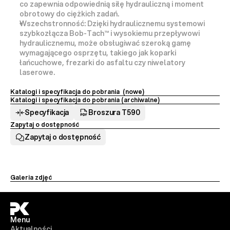
co zapewnia odpowiednią siłę hydrauliczną i moment 
obrotowy do ciężkich zadań.
Wszechstronność:
 Dzięki hydraulicznemu systemowi 
szybkozłącza Bob-Tach™ i wysokiemu przepływowi 
hydraulicznemu, może obsługiwać szeroką gamę 
wymagającego osprzętu, takiego jak koparki 
łańcuchowe, frezarki do asfaltu czy niwelatory 
laserowe.
Katalogi i specyfikacja do pobrania  (nowe)
Katalogi i specyfikacja do pobrania (archiwalne) 
Specyfikacja
Broszura T590
Zapytaj o dostępność
Zapytaj o dostępność
Galeria zdjęć
Menu
Aktualności