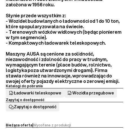
założona w 1956 roku.
Słynie przede wszystkim z:
- 
Wozideł budowlanych
 o ładowności od 1 do 10 ton, 
które spopularyzowała na świecie.
- 
Terenowych wózków widłowych
 (będąc pionierem 
w tym segmencie).
- 
Kompaktowych ładowarek teleskopowych
.
Maszyny AUSA są cenione za 
solidność, 
niezawodność i zdolność do pracy w trudnym, 
wymagającym terenie
 (place budów, rolnictwo, 
logistyka poza utwardzonymi drogami). Firma 
stawia również na innowacje, wprowadzając do 
swojej oferty 
pojazdy elektryczne
 o zerowej emisji.
Katalogi do pobrania
Ładowarki teleskopowe
Wozidła przegubowe
Zapytaj o dostępność
Zapytaj o dostępność
Bieżąca oferta
|
Wycofane z produkcji 