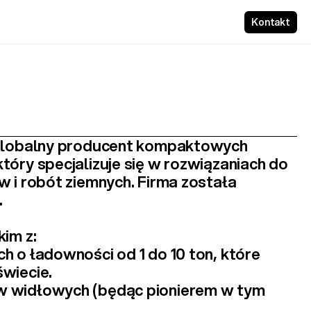
Kontakt
 globalny producent kompaktowych 
 który specjalizuje się w rozwiązaniach do 
 i robót ziemnych. Firma została 
.
im z:
ch
 o ładowności od 1 do 10 ton, które 
wiecie.
w widłowych
 (będąc pionierem w tym 