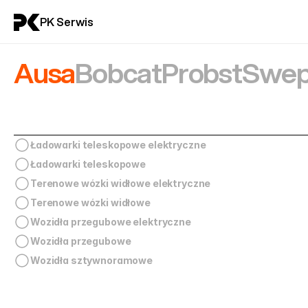
PK Serwis
Ausa
Bobcat
Probst
Swep
Ładowarki teleskopowe elektryczne
Ładowarki teleskopowe
Terenowe wózki widłowe elektryczne
Terenowe wózki widłowe
Wozidła przegubowe elektryczne
Wozidła przegubowe
Wozidła sztywnoramowe