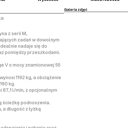
Galeria zdjęć
ka
 z serii M, 
ających zadań
 w dowolnym 
 idealnie nadaje się do 
oraz pomiędzy przeszkodami.
age V o mocy znamionowej 
55 
wynosi 
1192 kg
, a obciążenie 
190 kg
.
87,1 l/min, z opcjonalnym 
ą ścieżkę podnoszenia
.
 a długość z łyżką 
ę odspajania i pchania
 oraz 