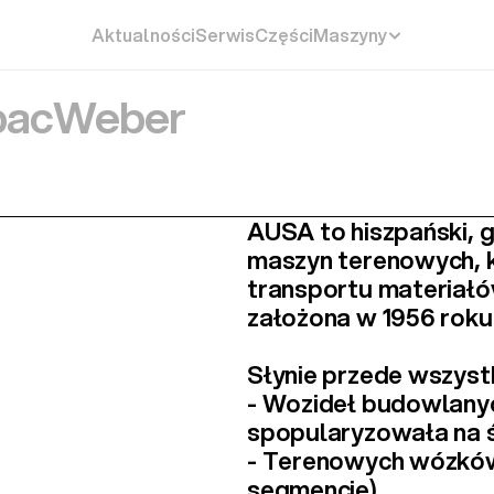
Aktualności
Serwis
Części
Maszyny
ac
Weber
AUSA to 
hiszpański,
maszyn terenowych
,
transportu materiałów
założona w 1956 roku
Słynie przede wszystk
- 
Wozideł budowlany
spopularyzowała na ś
- 
Terenowych wózkó
segmencie).