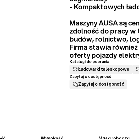
- 
Kompaktowych ład
Maszyny AUSA są ceni
zdolność do pracy w
budów, rolnictwo, lo
Firma stawia również
oferty 
pojazdy elekt
Katalogi do pobrania
Ładowarki teleskopowe
Zapytaj o dostępność
Zapytaj o dostępność
ość
Wysokość
Masa robocza