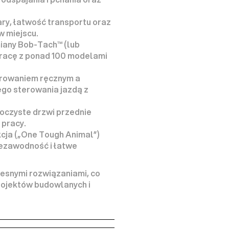
y, łatwość transportu oraz 
w miejscu.
iany 
Bob-Tach™
 (lub 
acę z 
ponad 100 modelami 
rowaniem ręcznym a 
o sterowania jazdą z 
oczyste drzwi przednie
 pracy.
cja („One Tough Animal”) 
ezawodność i łatwe 
snymi rozwiązaniami, co 
ojektów budowlanych i 