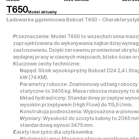
T650
Model aktualny
Ładowarka gąsienicowa Bobcat T650 – Charakterysty
Przeznaczenie:
 Model T650 to wszechstronna maszyna
zaprojektowana do wykonywania 
najbardziej wymag
zastosowaniu. Dzięki 
zerowemu promieniowi skrętu
wydajnej pracy w ciasnych miejscach, blisko ścian 
Kluczowe cechy techniczne:
Napęd:
 Silnik wysokoprężny Bobcat D24 2,4 l St
kW (74 KM)
.
Parametry robocze:
 Znamionowy udźwig roboczy 
statyczne to 3405 kg. Masa robocza maszyny to 
4
Układ hydrauliczny:
 Standardowy przepływ wynosi 
wysokim przepływem (
High Flow
) do 
115,5 l/min
.
Konstrukcja podnoszenia:
 Wyposażona w 
pionow
Wymiary:
 Wysokość do szczytu kabiny to 2065 mm,
standardową wynosi 3475 mm.
Zalety i korzyści dla użytkownika:
Wydajność i moc:
 Maszyna oferuje wyjątkową 
sił