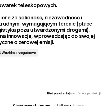
owarek teleskopowych
.
one za 
solidność, niezawodność i 
 trudnym, wymagającym terenie
 (place 
gistyka poza utwardzonymi drogami). 
 na innowacje, wprowadzając do swojej 
ryczne
 o zerowej emisji.
Wozidła przegubowe
Bieżąca oferta
|
Wycofane z produkcji 
Obciążenie statyczne
Udźwig roboczy