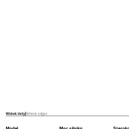
Widok listy
|
Widok zdjęć
Model
Moc silnika
Szerok