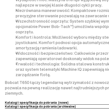
najlepsze w swojej klasie długości cykli pracy.
Niezrównana manewrowość:
 Kompaktowe rozmiar
precyzyjne sterowanie pozwalają na zawracanie 
Wszechstronność osprzętu:
 System szybkiej wym
opcjonalnie Power Bob-Tach™) umożliwia współpr
osprzętu
.
Komfort i kontrola:
 Możliwość wyboru między ste
joystickami. Komfort podnosi opcja 
automatyczneg
amortyzacją ramienia
 ładowarki.
Widoczność i bezpieczeństwo:
 Całkowicie 
przezr
zapewniają operatorowi doskonały widok na pole
Trwałość i technologia:
 Solidna stalowa konstruk
oraz system telematyki 
Machine IQ
 zapewniają ni
zarządzanie flotą.
Bobcat T650 łączy legendarną wytrzymałość z nowocze
pozwala na pewną realizację nawet najtrudniejszych pr
ziemnych.
Katalogi i specyfikacja do pobrania  (nowe)
Katalogi i specyfikacja do pobrania (archiwalne) 