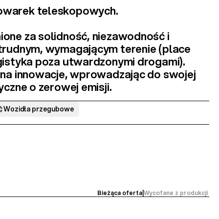
owarek teleskopowych
.
one za 
solidność, niezawodność i 
 trudnym, wymagającym terenie
 (place 
gistyka poza utwardzonymi drogami). 
 na innowacje, wprowadzając do swojej 
ryczne
 o zerowej emisji.
Wozidła przegubowe
Bieżąca oferta
|
Wycofane z produkcji 