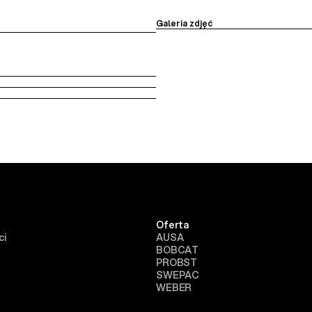
Galeria zdjęć
Oferta
ci
AUSA
BOBCAT
PROBST
SWEPAC
WEBER