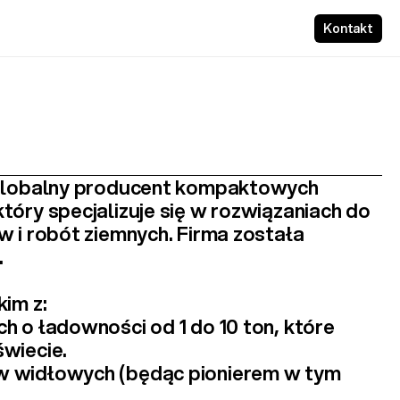
Kontakt
 globalny producent kompaktowych 
 który specjalizuje się w rozwiązaniach do 
 i robót ziemnych. Firma została 
.
im z:
ch
 o ładowności od 1 do 10 ton, które 
wiecie.
w widłowych
 (będąc pionierem w tym 