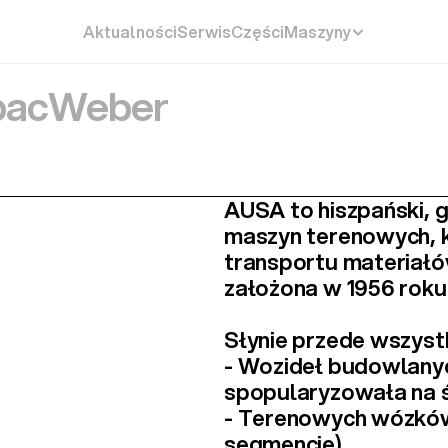
Aktualności
Serwis
Części
Maszyny
ac
Weber
AUSA to 
hiszpański,
maszyn terenowych
,
transportu materiałów
założona w 1956 roku
Słynie przede wszystk
- 
Wozideł budowlany
spopularyzowała na ś
- 
Terenowych wózkó
segmencie).