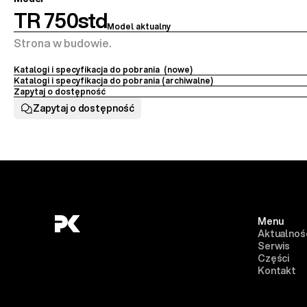
TR 750std
Model aktualny
Strona w budowie.
Katalogi i specyfikacja do pobrania  (nowe)
Katalogi i specyfikacja do pobrania (archiwalne) 
Zapytaj o dostępność
Zapytaj o dostępność
Menu
Aktualnoś
Serwis
Części
Kontakt