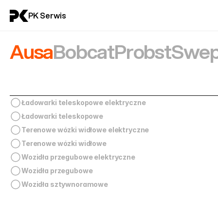
PK Serwis
Ausa
Bobcat
Probst
Swep
Ładowarki teleskopowe elektryczne
Ładowarki teleskopowe
Terenowe wózki widłowe elektryczne
Terenowe wózki widłowe
Wozidła przegubowe elektryczne
Wozidła przegubowe
Wozidła sztywnoramowe