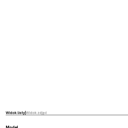
Widok listy
|
Widok zdjęć
Model