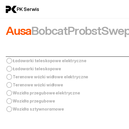
PK Serwis
Ausa
Bobcat
Probst
Swep
Ładowarki teleskopowe elektryczne
Ładowarki teleskopowe
Terenowe wózki widłowe elektryczne
Terenowe wózki widłowe
Wozidła przegubowe elektryczne
Wozidła przegubowe
Wozidła sztywnoramowe