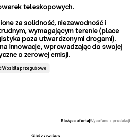
owarek teleskopowych
.
one za 
solidność, niezawodność i 
 trudnym, wymagającym terenie
 (place 
gistyka poza utwardzonymi drogami). 
 na innowacje, wprowadzając do swojej 
ryczne
 o zerowej emisji.
Wozidła przegubowe
Bieżąca oferta
|
Wycofane z produkcji 
Silnik / paliwo