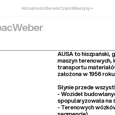
Aktualności
Serwis
Części
Maszyny
ac
Weber
AUSA to 
hiszpański,
maszyn terenowych
,
transportu materiałów
założona w 1956 roku
Słynie przede wszystk
- 
Wozideł budowlany
spopularyzowała na ś
- 
Terenowych wózkó
segmencie).