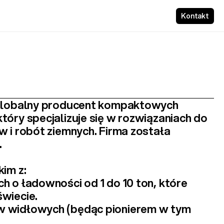
Kontakt
 globalny producent kompaktowych 
 który specjalizuje się w rozwiązaniach do 
 i robót ziemnych. Firma została 
.
im z:
ch
 o ładowności od 1 do 10 ton, które 
wiecie.
w widłowych
 (będąc pionierem w tym 