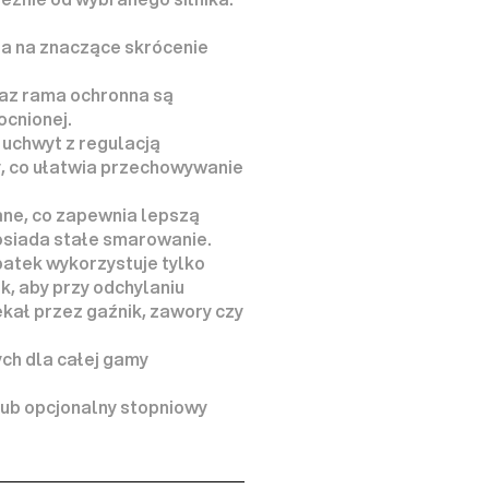
a na znaczące 
skrócenie 
az rama ochronna są 
ocnionej
.
uchwyt z regulacją 
y
, co ułatwia przechowywanie 
ane
, co zapewnia lepszą 
osiada stałe smarowanie.
 Unikalny system wymiany łopatek wykorzystuje tylko 
k, aby przy odchylaniu 
ekał
 przez gaźnik, zawory czy 
ch dla całej gamy 
b opcjonalny stopniowy 