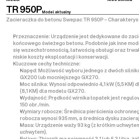
TR 950P
Model aktualny
Zacieraczka do betonu Swepac TR 950P – Charakterys
Przeznaczenie:
 Urządzenie jest dedykowane do 
zaci
końcowego świeżego betonu
. Podobnie jak inne mod
się wszechstronnością, łatwością obsługi oraz trwało
niskie koszty eksploatacji i konserwacji.
Kluczowe cechy techniczne:
Napęd:
GX200
 lub mocniejszego 
GX270
.
Moc silnika:
 Wynosi odpowiednio 
4,1 kW (5,5 KM)
 
(8,1 KM)
 dla modelu GX270.
Wydajność:
 Prędkość wirnika łopatek jest regulo
150 obr./min
.
Wymiary robocze:
 Średnica pierścienia ochronneg
robocza wynosi 
935 mm
, a średnica dysku zaciera
Masa:
 Urządzenie waży 
93 kg
 (z krótkim uchwytem
uchwytem).
Paliwo:
 Zbiornik ma pojemność 
3,1 lub 5,3 litra
, za