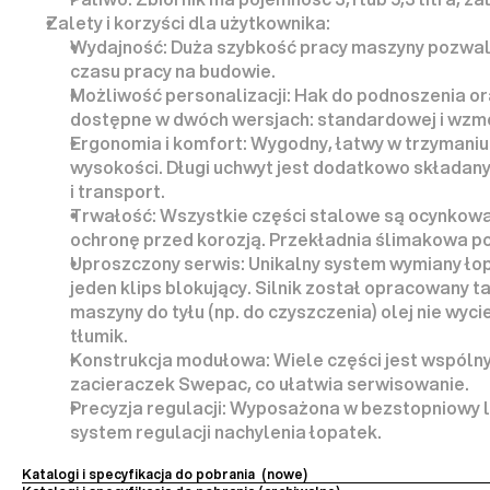
Zalety i korzyści dla użytkownika:
Wydajność:
 Duża szybkość pracy maszyny pozwal
czasu pracy
 na budowie.
Możliwość personalizacji:
 Hak do podnoszenia or
dostępne w dwóch wersjach: 
standardowej i wzm
Ergonomia i komfort:
 Wygodny, łatwy w trzymaniu 
wysokości. Długi uchwyt jest dodatkowo 
składan
i transport.
Trwałość:
 Wszystkie części stalowe są 
ocynkow
ochronę przed korozją. Przekładnia ślimakowa p
Uproszczony serwis:
jeden klips blokujący
. Silnik został opracowany ta
maszyny do tyłu (np. do czyszczenia) 
olej nie wyci
tłumik.
Konstrukcja modułowa:
 Wiele części jest wspólny
zacieraczek Swepac, co ułatwia serwisowanie.
Precyzja regulacji:
 Wyposażona w bezstopniowy lu
system regulacji nachylenia łopatek.
Katalogi i specyfikacja do pobrania  (nowe)