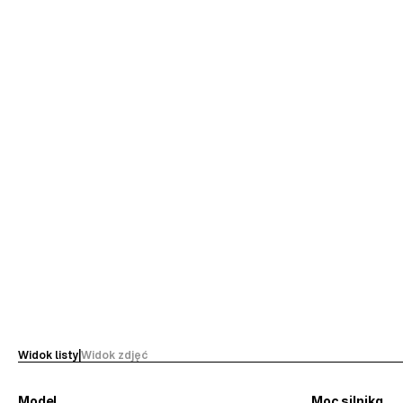
Widok listy
|
Widok zdjęć
Model
Moc silnika