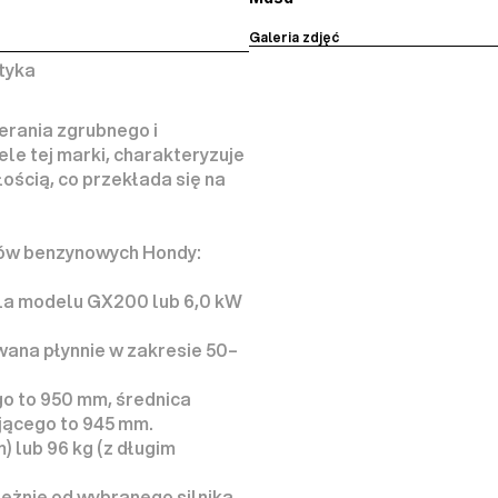
Galeria zdjęć
tyka
erania zgrubnego i 
ele tej marki, charakteryzuje 
ścią, co przekłada się na 
 Możliwość wyboru jednego z dwóch silników benzynowych Hondy: 
dla modelu GX200 lub 
6,0 kW 
wana płynnie w zakresie 
50–
o to 
950 mm
, średnica 
jącego to 
945 mm
.
) lub 
96 kg
 (z długim 
leżnie od wybranego silnika.