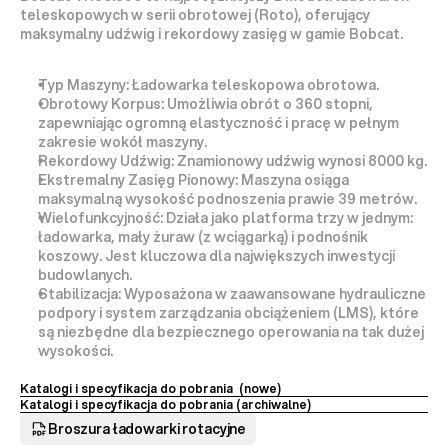
teleskopowych w serii 
obrotowej (Roto)
, oferujący 
maksymalny udźwig
 i 
rekordowy zasięg
 w gamie Bobcat.
Typ Maszyny:
Ładowarka teleskopowa obrotowa.
Obrotowy Korpus:
 Umożliwia 
obrót o 360 stopni
, 
zapewniając ogromną elastyczność i pracę w pełnym 
zakresie wokół maszyny.
Rekordowy Udźwig:
 Znamionowy udźwig wynosi 
8000 kg
.
Ekstremalny Zasięg Pionowy:
 Maszyna osiąga 
maksymalną wysokość podnoszenia 
prawie 39 metrów
.
Wielofunkcyjność:
 Działa jako platforma 
trzy w jednym
: 
ładowarka, mały żuraw (z wciągarką) i podnośnik 
koszowy. Jest kluczowa dla największych inwestycji 
budowlanych.
Stabilizacja:
 Wyposażona w zaawansowane hydrauliczne 
podpory i system zarządzania obciążeniem (LMS), które 
są 
niezbędne
 dla bezpiecznego operowania na tak dużej 
wysokości.
Katalogi i specyfikacja do pobrania  (nowe)
Katalogi i specyfikacja do pobrania (archiwalne) 
Broszura ładowarki rotacyjne