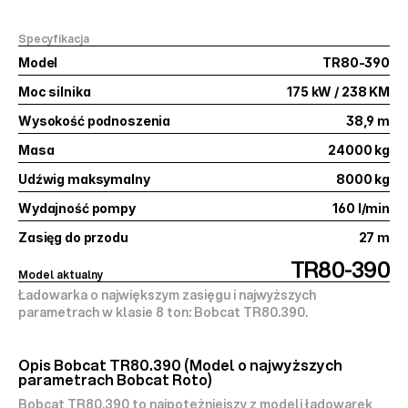
Specyfikacja
Model
TR80-390
Moc silnika
175 kW / 238 KM
Wysokość podnoszenia
38,9 m
Masa
24000 kg
Udźwig maksymalny
8000 kg
Wydajność pompy
160 l/min
Zasięg do przodu
27 m
TR80-390
Model aktualny
Ładowarka o największym zasięgu i najwyższych 
parametrach w klasie 8 ton: 
Bobcat TR80.390
.
Opis Bobcat TR80.390 (Model o najwyższych 
parametrach Bobcat Roto)
Bobcat TR80.390
 to 
najpotężniejszy z
 modeli ładowarek 