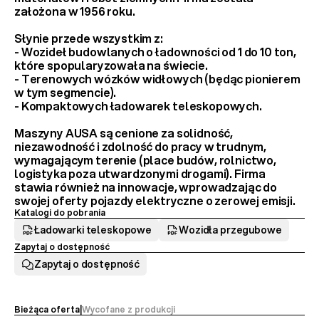
założona w 1956 roku.
Słynie przede wszystkim z:
- 
Wozideł budowlanych
 o ładowności od 1 do 10 ton, 
które spopularyzowała na świecie.
- 
Terenowych wózków widłowych
 (będąc pionierem 
w tym segmencie).
- 
Kompaktowych ładowarek teleskopowych
.
Maszyny AUSA są cenione za 
solidność, 
niezawodność i zdolność do pracy w trudnym, 
wymagającym terenie
 (place budów, rolnictwo, 
logistyka poza utwardzonymi drogami). Firma 
stawia również na innowacje, wprowadzając do 
swojej oferty 
pojazdy elektryczne
 o zerowej emisji.
Katalogi do pobrania
Ładowarki teleskopowe
Wozidła przegubowe
Zapytaj o dostępność
Zapytaj o dostępność
Bieżąca oferta
|
Wycofane z produkcji 