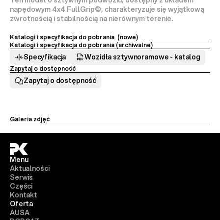
Ten model o sztywnym podwoziu, dostępny z układem 
napędowym 4x4 FullGrip©, charakteryzuje się wyjątkową 
zwrotnością i stabilnością na nierównym terenie.
Katalogi i specyfikacja do pobrania  (nowe)
Katalogi i specyfikacja do pobrania (archiwalne) 
Specyfikacja
Wozidła sztywnoramowe - katalog
Zapytaj o dostępność
Zapytaj o dostępność
Galeria zdjęć
Menu
Aktualności
Serwis
Części
Kontakt
Oferta
AUSA