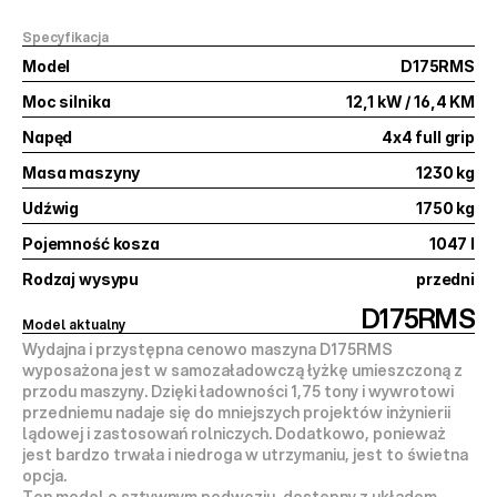
Specyfikacja
Model
D175RMS
Moc silnika
12,1 kW / 16,4 KM
Napęd
4x4 full grip
Masa maszyny
1230 kg
Udźwig
1750 kg
Pojemność kosza
1047 l
Rodzaj wysypu
przedni
D175RMS
Model aktualny
Wydajna i przystępna cenowo maszyna D175RMS 
wyposażona jest w samozaładowczą łyżkę umieszczoną z 
przodu maszyny. Dzięki ładowności 1,75 tony i wywrotowi 
przedniemu nadaje się do mniejszych projektów inżynierii 
lądowej i zastosowań rolniczych. Dodatkowo, ponieważ 
jest bardzo trwała i niedroga w utrzymaniu, jest to świetna 
opcja.