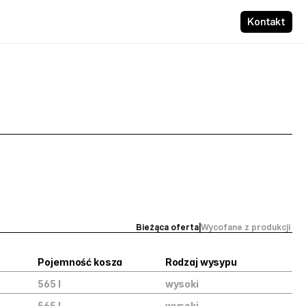
Kontakt
Bieżąca oferta
|
Wycofane z produkcji 
Pojemność kosza
Rodzaj wysypu
565 l
wysoki
565 l
wysoki