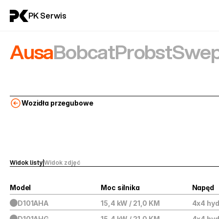
PK Serwis
Ausa
Bobcat
Probst
Swep
Wozidła przegubowe
Widok listy
|
Widok zdjęć
Model
Moc silnika
Napęd
D101AHA
15,4 kW / 21,0 KM
4x4 hy
D101AHG
15,4 kW / 21,0 KM
4x4 hy