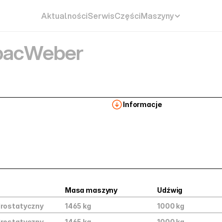
Aktualności
Serwis
Części
Maszyny
ac
Weber
Informacje
Masa maszyny
Udźwig
drostatyczny
1465 kg
1000 kg
drostatyczny
1465 kg
1000 kg