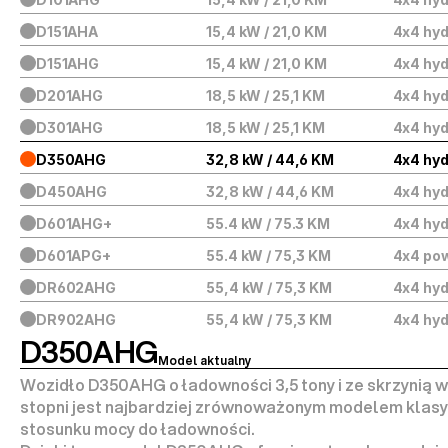
D151AHA
15,4 kW / 21,0 KM
4x4 hy
D151AHG
15,4 kW / 21,0 KM
4x4 hy
D201AHG
18,5 kW / 25,1 KM
4x4 hy
D301AHG
18,5 kW / 25,1 KM
4x4 hy
D350AHG
32,8 kW / 44,6 KM
4x4 hy
D450AHG
32,8 kW / 44,6 KM
4x4 hy
D601AHG+
55.4 kW / 75.3 KM
4x4 hy
D601APG+
55.4 kW / 75,3 KM
4x4 pow
DR602AHG
55,4 kW / 75,3 KM
4x4 hy
DR902AHG
55,4 kW / 75,3 KM
4x4 hy
D350AHG
Model aktualny
Wozidło D350AHG o ładowności 3,5 tony i ze skrzynią w
stopni jest najbardziej zrównoważonym modelem klasy 
stosunku mocy do ładowności.