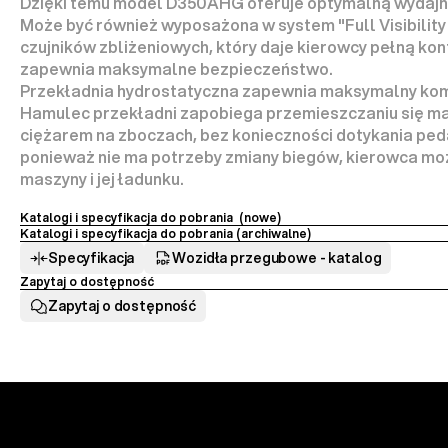
Dzięki temu model D350AHG oferuje optymalną wydajno
Może być również wyposażona w system "Full Visibility
czujników zbliżeniowych, który daje kierowcy pełną kon
zapewnia maksymalne bezpieczeństwo.
Przekładnia hydrostatyczna zapewnia maksymalny komf
Hamulec przekładni zapobiega przemieszczaniu się ma
ciężarem na zboczach, bez konieczności dotykania ped
ponieważ nie ma potrzeby zmiany biegów, kierowca może
maszyny i jej ładunku.
Katalogi i specyfikacja do pobrania  (nowe)
Katalogi i specyfikacja do pobrania (archiwalne) 
Specyfikacja
Wozidła przegubowe - katalog
Zapytaj o dostępność
Zapytaj o dostępność