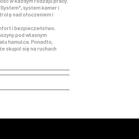
ść w każdym rodzaju pracy. 
 System", system kamer i 
trolę nad otoczeniem i 
ort i bezpieczeństwo. 
szyny pod własnym 
ału hamulca. Ponadto, 
 skupić się na ruchach 