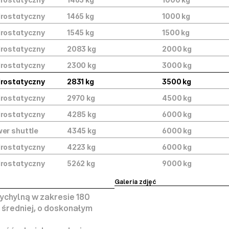
drostatyczny
1465 kg
1000 kg
drostatyczny
1545 kg
1500 kg
drostatyczny
2083 kg
2000 kg
drostatyczny
2300 kg
3000 kg
drostatyczny
2831 kg
3500 kg
drostatyczny
2970 kg
4500 kg
drostatyczny
4285 kg
6000 kg
er shuttle
4345 kg
6000 kg
drostatyczny
4223 kg
6000 kg
drostatyczny
5262 kg
9000 kg
Galeria zdjęć
ychylną w zakresie 180 
średniej, o doskonałym 