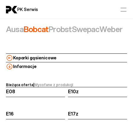
PK Serwis
Ausa
Bobcat
Probst
Swepac
Weber
Serwis
Części
Koparki gąsienicowe
Aktualności
Informacje
Kontakt
Bieżąca oferta
|
Wycofane z produkcji 
E08
E10z
Maszyny Budowlane
AUSA
BOBCAT
E16
E17z
PROBST
SWEPAC
WEBER