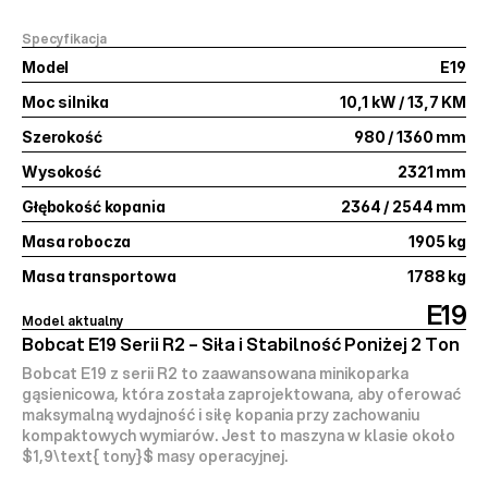
Specyfikacja
Model
E19
Moc silnika
10,1 kW / 13,7 KM
Szerokość
980 / 1360 mm
Wysokość
2321 mm
Głębokość kopania
2364 / 2544 mm
Masa robocza
1905 kg
Masa transportowa
1788 kg
E19
Model aktualny
Bobcat E19 Serii R2 – Siła i Stabilność Poniżej 2 Ton
Bobcat E19 z serii R2 to zaawansowana minikoparka 
gąsienicowa, która została zaprojektowana, aby oferować 
maksymalną wydajność i siłę kopania
 przy zachowaniu 
kompaktowych wymiarów. Jest to maszyna w klasie około 
$1,9\text{ tony}$
 masy operacyjnej.