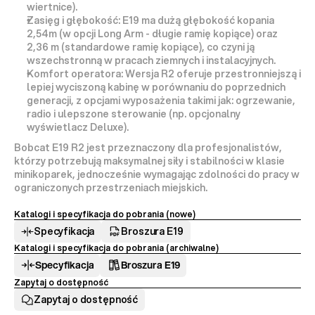
wiertnice).
Zasięg i głębokość:
 E19 ma dużą głębokość kopania 
2,54m (w opcji Long Arm - długie ramię kopiące) oraz 
2,36 m (standardowe ramię kopiące), co czyni ją 
wszechstronną w pracach ziemnych i instalacyjnych.
Komfort operatora:
 Wersja R2 oferuje 
przestronniejszą i 
lepiej wyciszoną kabinę
 w porównaniu do poprzednich 
generacji, z opcjami wyposażenia takimi jak: ogrzewanie, 
radio i ulepszone sterowanie (np. opcjonalny 
wyświetlacz Deluxe).
Bobcat E19 R2 jest przeznaczony dla profesjonalistów, 
którzy potrzebują maksymalnej siły i stabilności w klasie 
minikoparek, jednocześnie wymagając zdolności do pracy w 
ograniczonych przestrzeniach miejskich.
Katalogi i specyfikacja do pobrania (nowe) 
Specyfikacja
Broszura E19
Katalogi i specyfikacja do pobrania (archiwalne)
Specyfikacja
Broszura E19
Zapytaj o dostępność
Zapytaj o dostępność