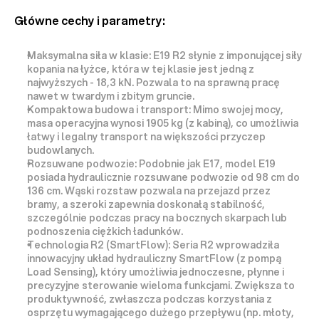
Główne cechy i parametry:
Maksymalna siła w klasie:
 E19 R2 słynie z imponującej siły 
kopania na łyżce, która w tej klasie jest jedną z 
najwyższych - 18,3 kN. Pozwala to na sprawną pracę 
nawet w twardym i zbitym gruncie.
Kompaktowa budowa i transport:
 Mimo swojej mocy, 
masa operacyjna wynosi 
1905 kg
 (z kabiną), co umożliwia 
łatwy i legalny transport
 na większości przyczep 
budowlanych.
Rozsuwane podwozie:
 Podobnie jak E17, model E19 
posiada 
hydraulicznie rozsuwane podwozie
 od 
98 cm
 do 
136 cm
. Wąski rozstaw pozwala na przejazd przez 
bramy, a szeroki zapewnia doskonałą stabilność, 
szczególnie podczas pracy na bocznych skarpach lub 
podnoszenia ciężkich ładunków.
Technologia R2 (SmartFlow):
 Seria R2 wprowadziła 
innowacyjny układ hydrauliczny SmartFlow
 (z pompą 
Load Sensing), który umożliwia jednoczesne, płynne i 
precyzyjne sterowanie wieloma funkcjami. Zwiększa to 
produktywność, zwłaszcza podczas korzystania z 
osprzętu wymagającego dużego przepływu (np. młoty, 