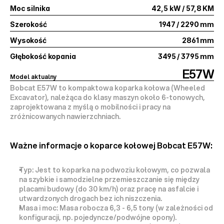
Moc silnika
42,5 kW / 57,8 KM
Szerokość
1947 / 2290 mm
Wysokość
2861 mm
Głębokość kopania
3495 / 3795 mm
E57W
Model aktualny
Bobcat E57W to 
kompaktowa koparka kołowa (Wheeled 
Excavator)
, należąca do klasy maszyn około 6-tonowych, 
zaprojektowana z myślą o mobilności i pracy na 
zróżnicowanych nawierzchniach.
Ważne informacje o koparce kołowej Bobcat E57W:
Typ:
 Jest to koparka na 
podwoziu kołowym
, co pozwala 
na szybkie i samodzielne przemieszczanie się między 
placami budowy (do 30 km/h) oraz pracę na asfalcie i 
utwardzonych drogach bez ich niszczenia.
Masa i moc:
 Masa robocza 
6,3 - 6,5 tony
 (w zależności od 
konfiguracji, np. pojedyncze/podwójne opony). 