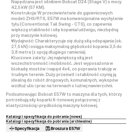
Napędzana jest silnikiem Bobcat D24 (Stage V) o mocy 
42,5 kW (57 KM)
.
Konstrukcja:
 W przeciwieństwie do gąsienicowych 
modeli ZHS/RTS, E57W ma 
konwencjonalne wychylenie 
tyłu (Conventional Tail Swing - CTS)
, co zapewnia 
większą stabilność i siłę
 kopania/udźwigu, niezbędną 
przy maszynie kołowej.
Wydajność:
 Charakteryzuje się dużą siłą odspajania (ok. 
27,5 kN) i osiąga maksymalną głębokość kopania 
3,5 do 
3,8 metra
 (z opcją długiego ramienia).
Kluczowe zalety:
 Jej największą siłą jest 
wszechstronność i mobilność
. Jest wyposażona w 
blokadę mostów
 i napęd 
4x4
, co poprawia trakcję w 
trudnym terenie. Duży prześwit i stabilność czynią ją 
idealną do robót drogowych, komunalnych, wykopów 
wzdłuż ulic i prac na terenach o luźnej nawierzchni.
Podsumowując:
 Bobcat E57W to maszyna dla tych, którzy 
potrzebują 
siły koparki 6-tonowej
 połączonej z 
elastycznością i prędkością
 maszyny kołowej.
Katalogi i specyfikacja do pobrania (nowe) 
Katalogi i specyfikacja do pobrania (archiwalne)
Specyfikacja
Broszura E57W