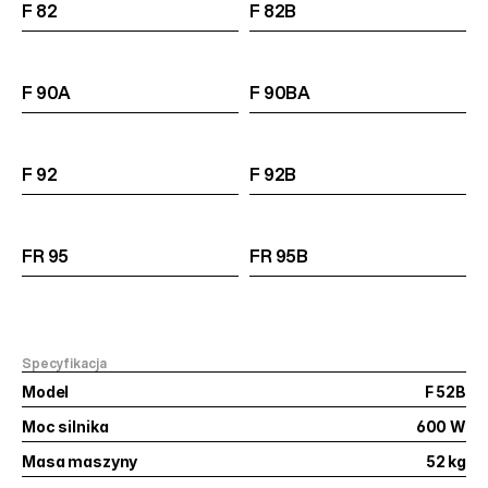
F 82
F 82B
F 90A
F 90BA
F 92
F 92B
FR 95
FR 95B
Specyfikacja
Model
F 52B
Moc silnika
600 W
Masa maszyny
52 kg