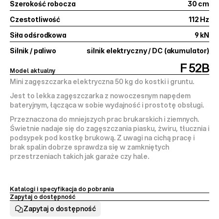
Szerokość robocza
30 cm
Czestotliwość
112 Hz
Siła odśrodkowa
9 kN
Silnik / paliwo
silnik elektryczny / DC (akumulator)
F 52B
Model aktualny
Mini zagęszczarka elektryczna 50 kg do kostki i gruntu.
Jest to lekka zagęszczarka z nowoczesnym napędem 
bateryjnym, łącząca w sobie wydajność i prostotę obsługi.
Przeznaczona do mniejszych prac brukarskich i ziemnych. 
Świetnie nadaje się do zagęszczania piasku, żwiru, tłucznia i 
podsypek pod kostkę brukową. Z uwagi na cichą pracę i 
brak spalin dobrze sprawdza się w zamkniętych 
przestrzeniach takich jak garaże czy hale.
Katalogi i specyfikacja do pobrania
Zapytaj o dostępność
Zapytaj o dostępność