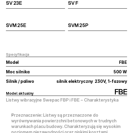
SV 23E
SV F
SVM 25E
SVM 25P
Specyfikacja
Model
FBE
Moc silnika
500 W
Silnik / paliwo
silnik elektryczny  230V, 1-fazowy
FBE
Model aktualny
Listwy wibracyjne Swepac FBP i FBE – Charakterystyka
Przeznaczenie:
 Listwy są przeznaczone do 
wyrównywania powierzchni betonowych w trudnych 
warunkach placu budowy. Charakteryzują się wysokim 
poziomem niezawodności oraz niskimi kosztami 