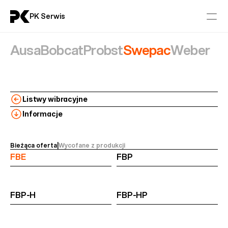
PK Serwis
Ausa
Bobcat
Probst
Swepac
Weber
Serwis
Części
Listwy wibracyjne
Aktualności
Informacje
Kontakt
Bieżąca oferta
|
Wycofane z produkcji 
FBE
FBP
Maszyny Budowlane
AUSA
BOBCAT
FBP-H
FBP-HP
PROBST
SWEPAC
WEBER