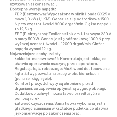
użytkowania i konserwacji.
Dostępne wersje napędu:
FBP (Benzynowa):
 Wyposażona w silnik 
Honda GX25
 o 
mocy 1,0 kW (1,1 KM). Generuje siłę odśrodkową 1500 
N przy częstotliwości 9000 drgań/min. Ciężar napędu 
to 12,5 kg.
FBE (Elektryczna):
 Zasilana silnikiem 1-fazowym 230 V 
o mocy 500 W. Generuje siłę odśrodkową 1300 N przy 
wyższej częstotliwości – 
12000 drgań/min
. Ciężar 
napędu wynosi 12 kg.
Najważniejsze cechy i zalety:
Lekkość i manewrowość:
 Konstrukcja jest lekka, co 
ułatwia operowanie maszyną przez operatora.
Regulacja kąta roboczego:
 Możliwość dostosowania 
kąta listwy pozwala na 
pracę w obu kierunkach
(pchanie i ciągnięcie).
Komfort pracy:
 Uchwyty są 
chronione przed 
drganiami
, co zapewnia optymalną wygodę obsługi. 
Dodatkowo uchwyt można łatwo przedłużyć za 
pomocą rurek.
Łatwość czyszczenia:
 Sama listwa wykonana jest z 
gładkiego aluminium w kształcie pudełka, co ułatwia 
jej konserwację po zakończeniu prac.