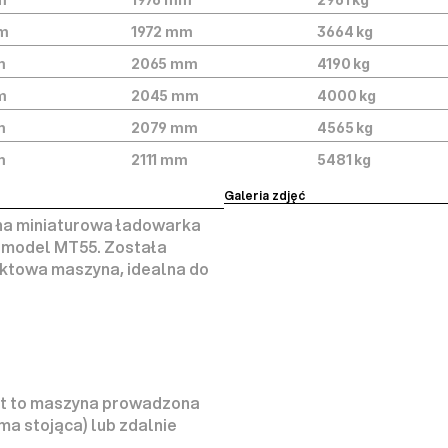
m
1972 mm
3664 kg
m
2065 mm
4190 kg
m
2045 mm
4000 kg
m
2079 mm
4565 kg
m
2111 mm
5481 kg
Galeria zdjęć
na miniaturowa ładowarka 
a model MT55. Została 
ktowa maszyna, idealna do 
st to maszyna prowadzona 
a stojąca) lub zdalnie 