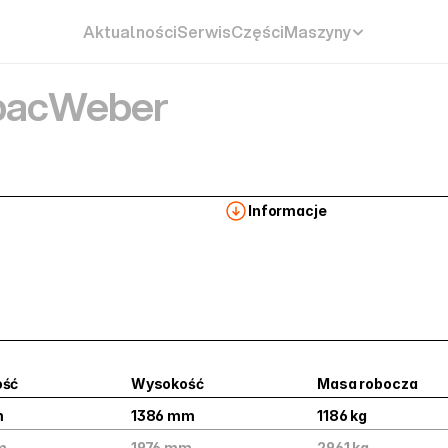
Aktualności
Serwis
Części
Maszyny
ac
Weber
Informacje
ość
Wysokość
Masa robocza
m
1386 mm
1186 kg
m
1976 mm
2961 kg