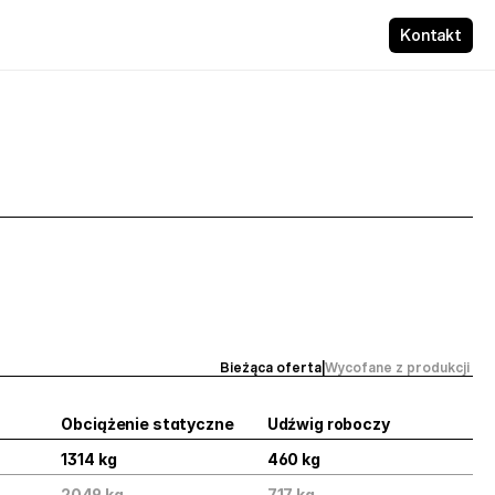
Kontakt
Bieżąca oferta
|
Wycofane z produkcji 
Obciążenie statyczne
Udźwig roboczy
1314 kg
460 kg
2049 kg
717 kg