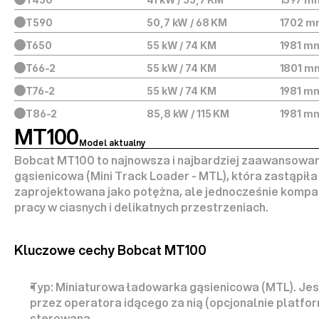
T590
50,7 kW / 68 KM
1702 m
T650
55 kW / 74 KM
1981 m
T66-2
55 kW / 74 KM
1801 m
T76-2
55 kW / 74 KM
1981 m
T86-2
85,8 kW / 115 KM
1981 m
MT100
Model aktualny
Bobcat MT100 to 
najnowsza i najbardziej zaawansowa
gąsienicowa (Mini Track Loader - MTL)
, która zastąpił
zaprojektowana jako potężna, ale jednocześnie kompa
pracy w ciasnych i delikatnych przestrzeniach.
Kluczowe cechy Bobcat MT100
Typ:
Miniaturowa ładowarka gąsienicowa (MTL)
. Je
przez operatora idącego za nią (opcjonalnie platform
sterowana.