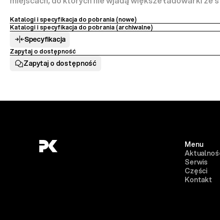
miejscach, do których nie wjadą większe ładowarki ze
Katalogi i specyfikacja do pobrania (nowe) 
Katalogi i specyfikacja do pobrania (archiwalne)
Specyfikacja
Zapytaj o dostępność
Zapytaj o dostępność
Menu
Aktualnoś
Serwis
Części
Kontakt