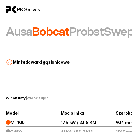
PK Serwis
Ausa
Bobcat
Probst
Swep
Miniładowarki gąsienicowe
Widok listy
|
Widok zdjęć
Model
Moc silnika
Szerok
MT100
17,5 kW / 23,8 KM
904 m
T450
41 kW / 55,7 KM
1397 m