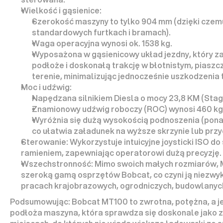
Wielkość i gąsienice:
Szerokość maszyny to tylko 
904 mm
 (dzięki czemu
standardowych furtkach i bramach).
Waga operacyjna wynosi ok. 
1538 kg
.
Wyposażona w 
gąsienicowy układ jezdny
, który 
podłoże
 i doskonałą trakcję w błotnistym, piasz
terenie, minimalizując jednocześnie uszkodzenia
Moc i udźwig:
Napędzana 
silnikiem Diesla o mocy 23,8 KM
 (Stag
Znamionowy udźwig roboczy (ROC)
 wynosi 
460 kg
Wyróżnia się 
dużą wysokością podnoszenia
 (pona
co ułatwia załadunek na wyższe skrzynie lub przy
Sterowanie:
 Wykorzystuje 
intuicyjne joysticki ISO
 do
ramieniem, zapewniając operatorowi dużą precyzję.
Wszechstronność:
 Mimo swoich małych rozmiarów, M
szeroką gamą osprzętów Bobcat, co czyni ją niezwyk
pracach krajobrazowych, ogrodniczych, budowlanych
Podsumowując:
 Bobcat MT100 to 
zwrotna, potężna, a j
podłoża
 maszyna, która sprawdza się doskonale jako z