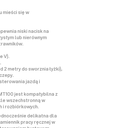
 mieści się w 
zapewnia 
niski nacisk na 
czystym lub nierównym 
 trawników.
e V).
.
d 2 metry do sworznia łyżki), 
czepy.
 sterowania jazdą i 
T100 jest kompatybilna z 
le 
wszechstronną
 w 
 i rozbiórkowych.
ednocześnie delikatna dla 
amiennik pracy ręcznej w 