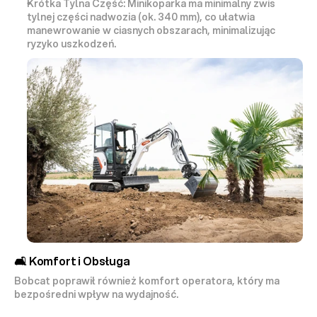
Krótka Tylna Część:
 Minikoparka ma 
minimalny zwis 
tylnej części nadwozia (ok. 340 mm)
, co ułatwia 
manewrowanie w ciasnych obszarach, minimalizując 
ryzyko uszkodzeń.
🛋️ Komfort i Obsługa
Bobcat poprawił również komfort operatora, który ma 
bezpośredni wpływ na wydajność.