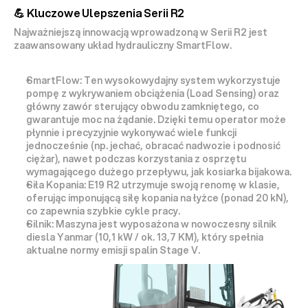
💪 Kluczowe Ulepszenia Serii R2
Najważniejszą innowacją wprowadzoną w Serii R2 jest 
zaawansowany 
układ hydrauliczny SmartFlow
.
SmartFlow:
 Ten wysokowydajny system wykorzystuje 
pompę z wykrywaniem obciążenia (
Load Sensing
) oraz 
główny zawór sterujący obwodu zamkniętego, co 
gwarantuje 
moc na żądanie
. Dzięki temu operator może 
płynnie i precyzyjnie wykonywać 
wiele funkcji 
jednocześnie
 (np. jechać, obracać nadwozie i podnosić 
ciężar), nawet podczas korzystania z osprzętu 
wymagającego dużego przepływu, jak kosiarka bijakowa.
Siła Kopania:
 E19 R2 utrzymuje swoją renomę w klasie, 
oferując imponującą 
siłę kopania na łyżce
 (ponad 20 kN), 
co zapewnia szybkie cykle pracy.
Silnik:
 Maszyna jest wyposażona w nowoczesny silnik 
diesla 
Yanmar (10,1 kW / ok. 13,7 KM)
, który spełnia 
aktualne normy emisji spalin 
Stage V
.