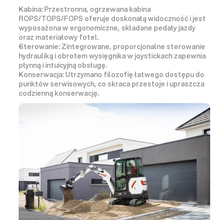
Kabina:
 Przestronna, 
ogrzewana kabina 
ROPS/TOPS/FOPS
 oferuje doskonałą widoczność i jest 
wyposażona w ergonomiczne, składane pedały jazdy 
oraz materiałowy fotel.
Sterowanie:
 Zintegrowane, 
proporcjonalne sterowanie
hydrauliką i obrotem wysięgnika w 
joystickach
 zapewnia 
płynną i intuicyjną obsługę.
Konserwacja:
 Utrzymano filozofię 
łatwego dostępu do 
punktów serwisowych
, co skraca przestoje i upraszcza 
codzienną konserwację.