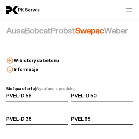
PK Serwis
Ausa
Bobcat
Probst
Swepac
Weber
Serwis
Części
Wibratory do betonu
Aktualności
Informacje
Kontakt
Bieżąca oferta
|
Wycofane z produkcji 
PVEL-D 58
PVEL-D 50
Maszyny Budowlane
AUSA
BOBCAT
PVEL-D 38
PVEL 65
PROBST
SWEPAC
WEBER