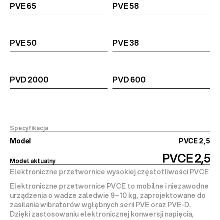
PVE 65
PVE 58
PVE 50
PVE 38
PVD 2000
PVD 600
Specyfikacja
Model
PVCE 2,5
PVCE 2,5
Model aktualny
Elektroniczne przetwornice wysokiej częstotliwości PVCE
Elektroniczne przetwornice PVCE to mobilne i niezawodne 
urządzenia o wadze zaledwie 
9–10 kg
, zaprojektowane do 
zasilania wibratorów wgłębnych serii 
PVE oraz PVE-D
. 
Dzięki zastosowaniu elektronicznej konwersji napięcia, 