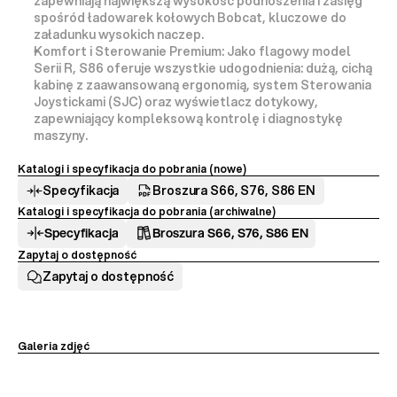
zapewniają 
największą wysokość podnoszenia i zasięg
spośród ładowarek kołowych Bobcat, kluczowe do 
załadunku wysokich naczep.
Komfort i Sterowanie Premium:
 Jako flagowy model 
Serii R, S86 oferuje wszystkie udogodnienia: dużą, cichą 
kabinę z zaawansowaną ergonomią, system 
Sterowania 
Joystickami (SJC)
 oraz 
wyświetlacz dotykowy
, 
zapewniający kompleksową kontrolę i diagnostykę 
maszyny.
Katalogi i specyfikacja do pobrania (nowe) 
Specyfikacja
Broszura S66, S76, S86 EN
Katalogi i specyfikacja do pobrania (archiwalne)
Specyfikacja
Broszura S66, S76, S86 EN
Zapytaj o dostępność
Zapytaj o dostępność
Galeria zdjęć