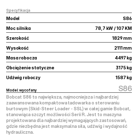
Specyfikacja
Model
S86
Moc silnika
78,7 kW / 107 KM
Szerokość
1829 mm
Wysokość
2111 mm
Masa robocza
4497 kg
Obciążenie statyczne
3175 kg
Udźwig roboczy
1587 kg
S86
Model wycofany
Bobcat S86 to 
największa, najmocniejsza i najbardziej 
zaawansowana
 kompaktowa ładowarka o sterowaniu 
burtowym (Skid-Steer Loader - SSL) w całej gamie Bobcat, 
stanowiąca szczyt możliwości 
Serii R
. Jest to maszyna 
projektowana dla najbardziej wymagających zastosowań, 
gdzie niezbędna jest maksymalna siła, udźwig i wydajność 
hydrauliczna.