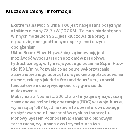
Kluczowe Cechy i Informacje:
Ekstremalna Moc Silnika:
 T86 jest napędzana potężnym 
silnikiem o mocy 
78,7 kW (107 KM)
. Ta moc, niedostępna 
w innych modelach SSL, jest kluczowa dla pracy z 
najbardziej energochłonnym osprzętem i dużymi 
obciążeniami.
Układ Super Flow:
 Najważniejszą innowacją jest 
możliwość wyboru 
trzech poziomów przepływu 
hydraulicznego
, w tym najwyższego poziomu 
Super Flow 
(do 159 L/min)
. Pozwala to na pełne wykorzystanie 
zaawansowanego osprzętu o wysokim zapotrzebowaniu 
na moc, takiego jak duże frezarki do asfaltu, koparki 
łańcuchowe o dużej wydajności czy głowice do 
mulczowania.
Maksymalna Nośność:
 S86 charakteryzuje się 
najwyższą 
znamionową nośnością operacyjną (ROC) w swojej klasie, 
wynoszącą 1587 kg
. Umożliwia to operatorowi obsługę 
najcięższych palet, materiałów sypkich i osprzętu.
Pionowy System Podnoszenia:
 Ramiona o 
pionowym 
torze ruchu
, wykonane z wytrzymałej staliwa, 