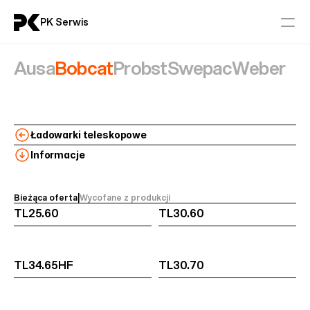
PK Serwis
Ausa
Bobcat
Probst
Swepac
Weber
Serwis
Części
Ładowarki teleskopowe
Aktualności
Informacje
Kontakt
Bieżąca oferta
|
Wycofane z produkcji 
TL25.60
TL30.60
Maszyny Budowlane
AUSA
BOBCAT
TL34.65HF
TL30.70
PROBST
SWEPAC
WEBER