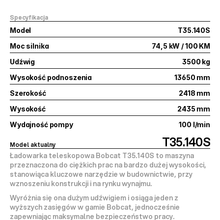
Specyfikacja
Model
T35.140S
Moc silnika
74,5 kW / 100 KM
Udźwig
3500 kg
Wysokość podnoszenia
13650 mm
Szerokość
2418 mm
Wysokość
2435 mm
Wydajność pompy
100 l/min
T35.140S
Model aktualny
Ładowarka teleskopowa 
Bobcat T35.140S
 to maszyna 
przeznaczona do 
ciężkich prac na bardzo dużej wysokości
, 
stanowiąca kluczowe narzędzie w budownictwie, przy 
wznoszeniu konstrukcji i na rynku wynajmu.
Wyróżnia się ona dużym udźwigiem i osiąga jeden z 
wyższych zasięgów w gamie Bobcat, jednocześnie 
zapewniając maksymalne bezpieczeństwo pracy.