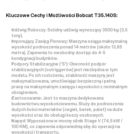
Kluczowe Cechy i Możliwości Bobcat T35.140S:
Udźwig Roboczy:
 Solidny udźwig wynoszący 
3500 kg (3,5 
tony)
.
Imponujący Zasięg Pionowy:
 Maszyna osiąga maksymalną 
wysokość podnoszenia 
ponad 14 metrów
 (około 
13,65 
metra
). Zapewnia to swobodny dostęp do 4-5 
kondygnacji budynków.
Podpory Stabilizacyjne ('S'):
 Obecność podpór 
stabilizacyjnych (outriggerów) jest 
niezbędna
 w tym 
modelu. Po ich rozłożeniu, stabilność maszyny jest 
maksymalizowana, umożliwiając 
bezpieczną i pełną 
pracę
 na maksymalnym zasięgu i wysokości z nominalnym 
obciążeniem.
Zastosowanie:
 Jest to maszyna dedykowana 
budownictwu wysokościowemu
. Służy do podnoszenia 
dużych ilości materiałów (cegieł, belek, palet) na duże 
wysokości oraz do obsługi koszy osobowych.
Napęd:
 Wyposażona w mocny silnik 
Stage V
 (74,5 kW / 
100 KM), co zapewnia odpowiednią siłę do operacji na 
wysokości i transportu.