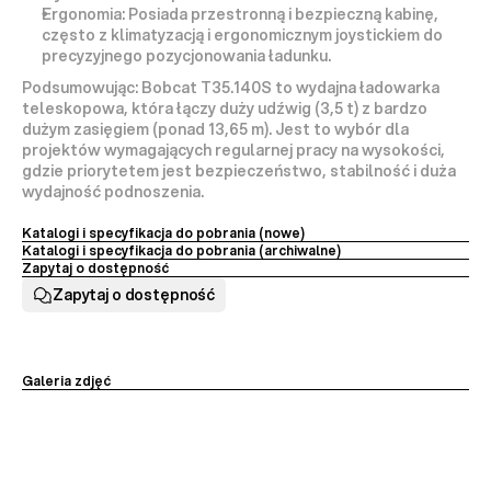
Ergonomia:
 Posiada przestronną i bezpieczną kabinę, 
często z klimatyzacją i ergonomicznym joystickiem do 
precyzyjnego pozycjonowania ładunku.
Podsumowując:
Bobcat T35.140S
 to wydajna ładowarka 
teleskopowa, która łączy 
duży udźwig (3,5 t)
 z 
bardzo 
dużym zasięgiem (ponad 13,65 m)
. Jest to wybór dla 
projektów wymagających regularnej pracy na wysokości, 
gdzie priorytetem jest 
bezpieczeństwo, stabilność i duża 
wydajność
 podnoszenia.
Katalogi i specyfikacja do pobrania (nowe) 
Katalogi i specyfikacja do pobrania (archiwalne)
Zapytaj o dostępność
Zapytaj o dostępność
Galeria zdjęć