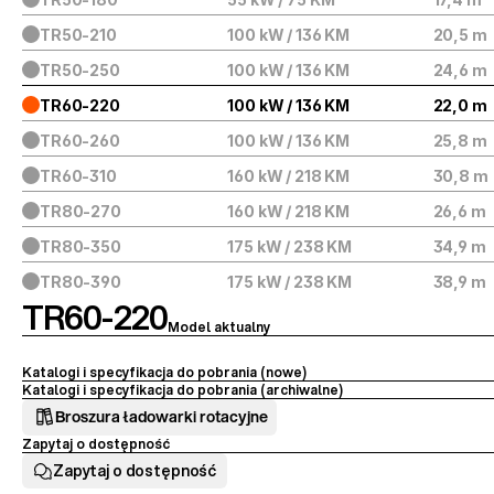
TR50-210
100 kW / 136 KM
20,5 m
TR50-250
100 kW / 136 KM
24,6 m
TR60-220
100 kW / 136 KM
22,0 m
TR60-260
100 kW / 136 KM
25,8 m
TR60-310
160 kW / 218 KM
30,8 m
TR80-270
160 kW / 218 KM
26,6 m
TR80-350
175 kW / 238 KM
34,9 m
TR80-390
175 kW / 238 KM
38,9 m
TR60-220
Model aktualny
Katalogi i specyfikacja do pobrania (nowe) 
Katalogi i specyfikacja do pobrania (archiwalne)
Broszura ładowarki rotacyjne
Zapytaj o dostępność
Zapytaj o dostępność