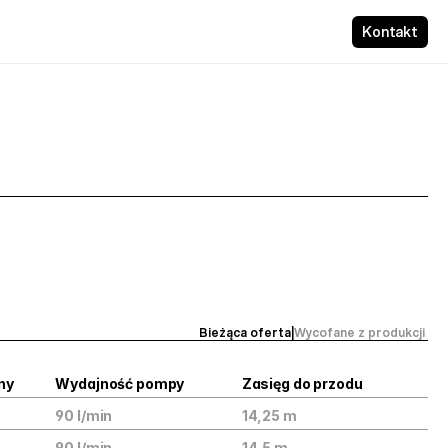
Kontakt
Bieżąca oferta
|
Wycofane z produkcji 
ny
Wydajność pompy
Zasięg do przodu
90 l/min
14,25 m
90 l/min
14,5 m