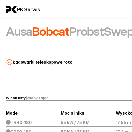
PK Serwis
Ausa
Bobcat
Probst
Swep
Ładowarki teleskopowe roto
Widok listy
|
Widok zdjęć
Model
Moc silnika
Wysoko
TR40-180
55 kW / 75 KM
17,56 m
TR50-180
55 kW / 75 KM
17,4 m