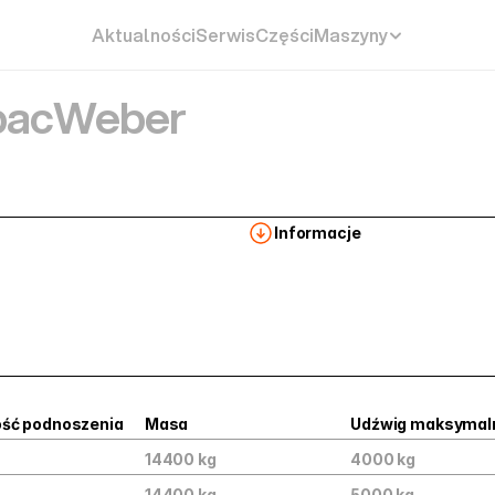
Aktualności
Serwis
Części
Maszyny
ac
Weber
Informacje
ść podnoszenia
Masa
Udźwig maksymal
14400 kg
4000 kg
14400 kg
5000 kg