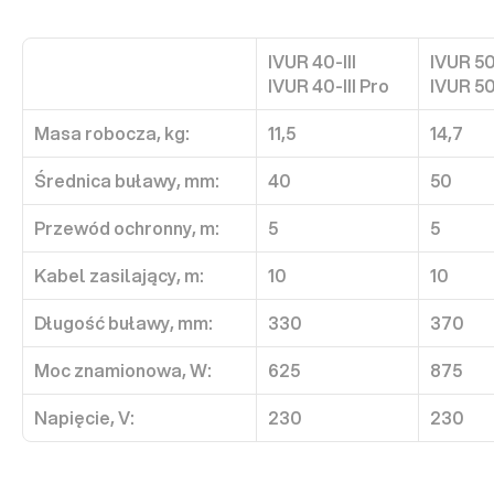
IVUR 40-III
IVUR 50-
IVUR 40-III Pro
IVUR 50
Masa robocza, kg:
11,5
14,7
Średnica buławy, mm:
40
50
Przewód ochronny, m:
5
5
Kabel zasilający, m:
10
10
Długość buławy, mm:
330
370
Moc znamionowa, W:
625
875
Napięcie, V:
230
230