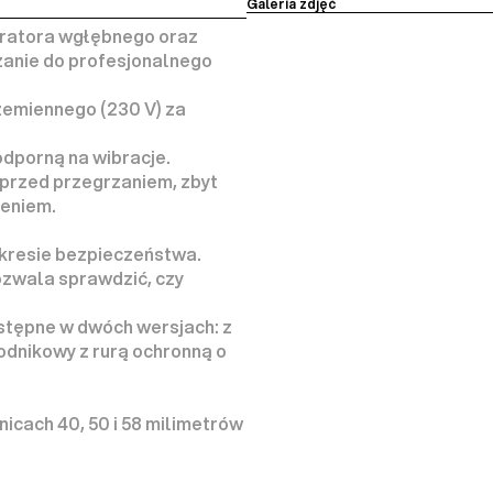
Galeria zdjęć
ratora wgłębnego oraz 
zanie do profesjonalnego 
emiennego (230 V) za 
porną na wibracje. 
przed przegrzaniem, zbyt 
ieniem.
kresie bezpieczeństwa. 
wala sprawdzić, czy 
stępne w dwóch wersjach: z 
odnikowy z rurą ochronną o 
cach 40, 50 i 58 milimetrów 