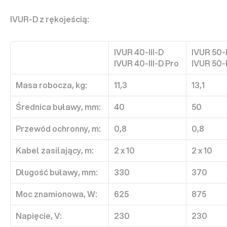
IVUR-D z rękojeścią:
IVUR 40-III-D 
IVUR 50-I
IVUR 40-III-D Pro
IVUR 50-I
Masa robocza, kg:
11,3
13,1
Średnica buławy, mm:
40
50
Przewód ochronny, m:
0,8
0,8
Kabel zasilający, m:
2 x 10
2 x 10
Długość buławy, mm:
330
370
Moc znamionowa, W:
625
875
Napięcie, V:
230
230