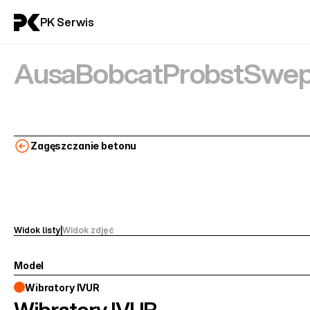
PK Serwis
Ausa
Bobcat
Probst
Swep
Zagęszczanie betonu
Widok listy
|
Widok zdjęć
Model
Wibratory IVUR
Wibratory IVUR