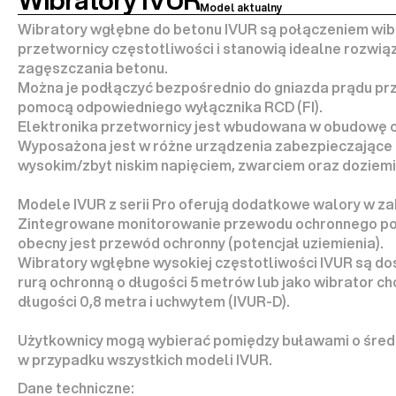
Model aktualny
Wibratory wgłębne do betonu IVUR są połączeniem wib
przetwornicy częstotliwości i stanowią idealne rozwią
zagęszczania betonu.
Można je podłączyć bezpośrednio do gniazda prądu prz
pomocą odpowiedniego wyłącznika RCD (FI).
Elektronika przetwornicy jest wbudowana w obudowę od
Wyposażona jest w różne urządzenia zabezpieczające 
wysokim/zbyt niskim napięciem, zwarciem oraz doziem
Modele IVUR z serii Pro oferują dodatkowe walory w za
Zintegrowane monitorowanie przewodu ochronnego poz
obecny jest przewód ochronny (potencjał uziemienia).
Wibratory wgłębne wysokiej częstotliwości IVUR są do
rurą ochronną o długości 5 metrów lub jako wibrator ch
długości 0,8 metra i uchwytem (IVUR-D).
Użytkownicy mogą wybierać pomiędzy buławami o średni
w przypadku wszystkich modeli IVUR.
Dane techniczne: