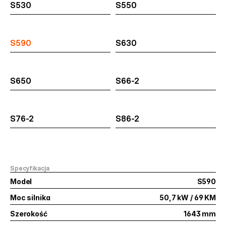
S530
S550
S590
S630
S650
S66-2
S76-2
S86-2
Specyfikacja
Model
S590
Moc silnika
50,7 kW / 69 KM
Szerokość
1643 mm