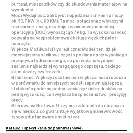
burtami, mieszalników czy do składowania materiałów na 
wysokości.
Moc i Wydajność:
 S590 jest napędzana silnikiem o mocy 
ok. 
50,7 kW (ok. 69 KM)
. Ta moc, połączona z większymi 
rozmiarami i masą, skutkuje 
znamionową nośnością 
operacyjną (ROC) wynoszącą 979 kg
. Ta wysoka nośność 
pozwala na bezproblemową obsługę ciężkich palet i 
osprzętu.
Większe Możliwości Hydrauliczne:
 Model ten, dzięki 
mocniejszemu silnikowi, często posiada 
opcje wysokiego 
przepływu hydraulicznego
, co pozwala na wydajne 
zasilanie najbardziej wymagającego osprzętu, takiego 
jak mulczery czy frezarki.
Stabilność:
 Większy rozstaw osi i większa masa robocza 
w porównaniu do mniejszych modeli zapewniają 
lepszą 
stabilność
 podczas podnoszenia ciężkich ładunków na 
pełną wysokość, co zwiększa bezpieczeństwo i precyzję 
pracy.
Sterowanie Burtowe:
 Utrzymuje zdolność do obracania 
się w miejscu, co gwarantuje 
wyjątkową manewrowość
typową dla ładowarek 
skid-steer
.
Katalogi i specyfikacja do pobrania (nowe) 