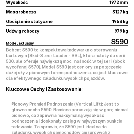
Wysokość
1972 mm
Masa robocza
3127 kg
Obciążenie statyczne
1958 kg
Udźwig roboczy
979 kg
S590
Model aktualny
Bobcat S590 to 
kompaktowa ładowarka o sterowaniu 
burtowym (Skid-Steer Loader - SSL)
, która należy do serii 
500, ale oferuje 
największą moc i nośność
 w tej serii (obok 
wycofanej S570). Model S590 jest ceniony za połączenie 
dużej siły z pionowym torem podnoszenia
, co jest kluczowe 
dla efektywnego załadunku wysokich pojazdów.
Kluczowe Cechy i Zastosowanie:
Pionowy Promień Podnoszenia (Vertical Lift):
 Jest to 
główna cecha S590. Ramiona poruszają się w górę niemal 
pionowo, co zapewnia 
maksymalną wysokość 
podnoszenia i doskonały zasięg w najwyższym punkcie
ładowania. To sprawia, że S590 jest 
idealna do 
załadunku wysokich samochodów ciężarowych
 z 