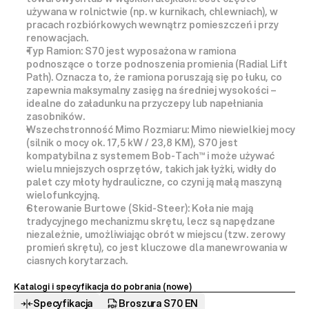
używana w rolnictwie (np. w kurnikach, chlewniach), w 
pracach rozbiórkowych wewnątrz pomieszczeń i przy 
renowacjach.
Typ Ramion:
 S70 jest wyposażona w ramiona 
podnoszące o torze podnoszenia 
promienia
 (Radial Lift 
Path). Oznacza to, że ramiona poruszają się po łuku, co 
zapewnia 
maksymalny zasięg na średniej wysokości
 – 
idealne do załadunku na przyczepy lub napełniania 
zasobników.
Wszechstronność Mimo Rozmiaru:
 Mimo niewielkiej mocy 
(silnik o mocy ok. 
17,5 kW / 23,8 KM
), S70 jest 
kompatybilna z 
systemem Bob-Tach™
 i może używać 
wielu mniejszych osprzętów, takich jak łyżki, widły do 
palet czy młoty hydrauliczne, co czyni ją małą maszyną 
wielofunkcyjną.
Sterowanie Burtowe (Skid-Steer):
 Koła nie mają 
tradycyjnego mechanizmu skrętu, lecz są napędzane 
niezależnie, umożliwiając 
obrót w miejscu
 (tzw. zerowy 
promień skrętu), co jest kluczowe dla manewrowania w 
ciasnych korytarzach.
Katalogi i specyfikacja do pobrania (nowe) 
Specyfikacja
Broszura S70 EN