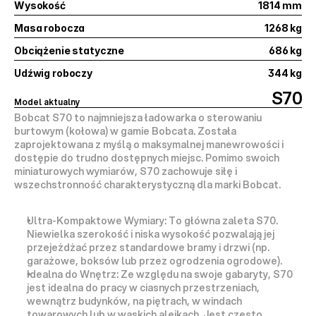
Wysokość
1814 mm
Masa robocza
1268 kg
Obciążenie statyczne
686 kg
Udźwig roboczy
344 kg
S70
Model aktualny
Bobcat S70 to 
najmniejsza ładowarka o sterowaniu 
burtowym (kołowa)
 w gamie Bobcata. Została 
zaprojektowana z myślą o maksymalnej 
manewrowości i 
dostępie do trudno dostępnych miejsc
. Pomimo swoich 
miniaturowych wymiarów, S70 zachowuje siłę i 
wszechstronność charakterystyczną dla marki Bobcat.
Ultra-Kompaktowe Wymiary:
 To główna zaleta S70. 
Niewielka szerokość i niska wysokość pozwalają jej 
przejeżdżać przez standardowe bramy i drzwi
 (np. 
garażowe, boksów lub przez ogrodzenia ogrodowe).
Idealna do Wnętrz:
 Ze względu na swoje gabaryty, S70 
jest idealna do pracy w 
ciasnych przestrzeniach, 
wewnątrz budynków, na piętrach
, w windach 
towarowych lub w wąskich alejkach. Jest często 