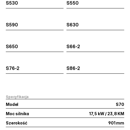
S530
S550
S590
S630
S650
S66-2
S76-2
S86-2
Specyfikacja
Model
S70
Moc silnika
17,5 kW / 23,8 KM
Szerokość
901 mm