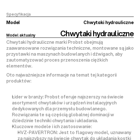
Specyfikacja
Model
Chwytaki hydrauliczne
Chwytaki hydrauliczne
Model aktualny
Chwytaki hydrauliczne
 marki Probst obejmują 
zaawansowane rozwiązania techniczne, montowane są jako 
przystawki na maszynach budowlanych i dźwigach, aby 
zautomatyzować proces przenoszenia ciężkich 
elementów.
Oto najważniejsze informacje na temat tej kategorii 
produktów:
Lider w branży:
 Probst oferuje 
najszerszy na świecie 
asortyment chwytaków
 i urządzeń instalacyjnych 
dedykowanych dla przemysłu budowlanego. 
Rozwiązania te są częścią globalnej dominacji w 
dziedzinie techniki chwytania i układania.
Kluczowe modele i ich zastosowanie:
HVZ-PAVERTRON:
 Jest to flagowy model, uznawany 
za 
najszybszy na świecie chwytak do układania kostki 