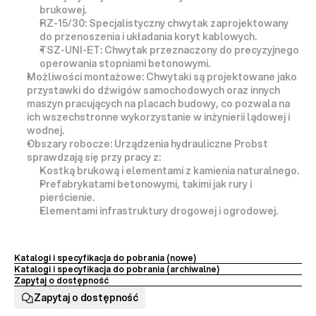
brukowej
.
RZ-15/30:
 Specjalistyczny chwytak zaprojektowany 
do przenoszenia i układania 
koryt kablowych
.
TSZ-UNI-ET:
 Chwytak przeznaczony do precyzyjnego 
operowania 
stopniami betonowymi
.
Możliwości montażowe:
 Chwytaki są projektowane jako 
przystawki do dźwigów samochodowych
 oraz innych 
maszyn pracujących na placach budowy, co pozwala na 
ich wszechstronne wykorzystanie w inżynierii lądowej i 
wodnej.
Obszary robocze:
 Urządzenia hydrauliczne Probst 
sprawdzają się przy pracy z:
Kostką brukową i elementami z kamienia naturalnego.
Prefabrykatami betonowymi, takimi jak 
rury i 
pierścienie
.
Elementami infrastruktury drogowej i ogrodowej.
Katalogi i specyfikacja do pobrania (nowe) 
Katalogi i specyfikacja do pobrania (archiwalne)
Zapytaj o dostępność
Zapytaj o dostępność