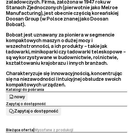
załadowczych
. Firma, założona w 1947 roku w 
Stanach Zjednoczonych (pierwotnie jako Melroe 
Manufacturing), jest obecnie częścią koreańskiej 
Doosan Group
 (w Polsce znanej jako Doosan 
Bobcat).
Bobcat jest uznawany za 
pioniera w segmencie 
kompaktowych maszyn
 o dużej mocy i 
wszechstronności, a ich produkty – takie jak 
ładowarki, minikoparki czy ładowarki teleskopowe – 
są wykorzystywane w budownictwie, rolnictwie, 
kształtowaniu krajobrazu i innych branżach.
Charakteryzuje się innowacyjnością, koncentrując 
się na niezawodności i intuicyjnej obsłudze swoich 
kompaktowych urządzeń.
Katalogi do pobrania
nowy
Zapytaj o dostępność
Zapytaj o dostępność
Bieżąca oferta
|
Wycofane z produkcji 