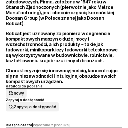
załadowczych
. Firma, założona w 1947 roku w 
Stanach Zjednoczonych (pierwotnie jako Melroe 
Manufacturing), jest obecnie częścią koreańskiej 
Doosan Group
 (w Polsce znanej jako Doosan 
Bobcat).
Bobcat jest uznawany za 
pioniera w segmencie 
kompaktowych maszyn
 o dużej mocy i 
wszechstronności, a ich produkty – takie jak 
ładowarki, minikoparki czy ładowarki teleskopowe – 
są wykorzystywane w budownictwie, rolnictwie, 
kształtowaniu krajobrazu i innych branżach.
Charakteryzuje się innowacyjnością, koncentrując 
się na niezawodności i intuicyjnej obsłudze swoich 
kompaktowych urządzeń.
Katalogi do pobrania
nowy
Zapytaj o dostępność
Zapytaj o dostępność
Bieżąca oferta
|
Wycofane z produkcji 