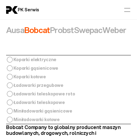
PK Serwis
Ausa
Bobcat
Probst
Swepac
Weber
Serwis
Części
Koparki elektryczne
Aktualności
Koparki gąsienicowe
Koparki kołowe
Kontakt
Ładowarki przegubowe
Ładowarki teleskopowe roto
Maszyny Budowlane
Ładowarki teleskopowe
AUSA
BOBCAT
Miniładowarki gąsienicowe
PROBST
Miniładowarki kołowe
SWEPAC
Bobcat Company to 
globalny producent maszyn 
WEBER
budowlanych, drogowych, rolniczych i 