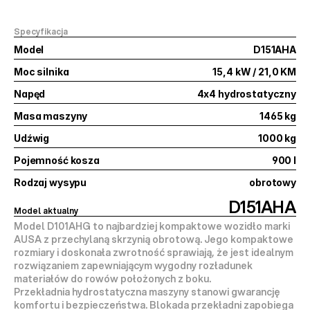
Specyfikacja
Model
D151AHA
Moc silnika
15,4 kW / 21,0 KM
Napęd
4x4 hydrostatyczny
Masa maszyny
1465 kg
Udźwig
1000 kg
Pojemność kosza
900 l
Rodzaj wysypu
obrotowy
D151AHA
Model aktualny
Model D101AHG to najbardziej kompaktowe wozidło marki 
AUSA z przechylaną skrzynią obrotową. Jego kompaktowe 
rozmiary i doskonała zwrotność sprawiają, że jest idealnym 
rozwiązaniem zapewniającym wygodny rozładunek 
materiałów do rowów położonych z boku.
Przekładnia hydrostatyczna maszyny stanowi gwarancję 
komfortu i bezpieczeństwa. Blokada przekładni zapobiega 