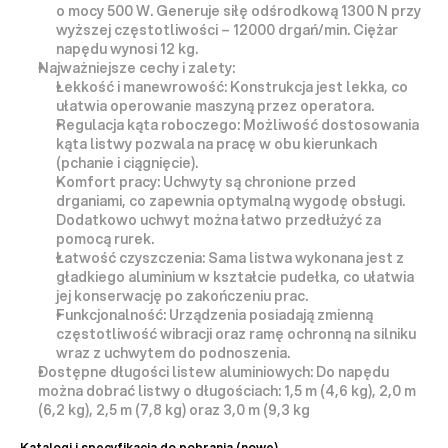
o mocy 500 W. Generuje siłę odśrodkową 1300 N przy 
wyższej częstotliwości – 
12000 drgań/min
. Ciężar 
napędu wynosi 12 kg.
Najważniejsze cechy i zalety:
Lekkość i manewrowość:
 Konstrukcja jest lekka, co 
ułatwia operowanie maszyną przez operatora.
Regulacja kąta roboczego:
 Możliwość dostosowania 
kąta listwy pozwala na 
pracę w obu kierunkach
(pchanie i ciągnięcie).
Komfort pracy:
 Uchwyty są 
chronione przed 
drganiami
, co zapewnia optymalną wygodę obsługi. 
Dodatkowo uchwyt można łatwo przedłużyć za 
pomocą rurek.
Łatwość czyszczenia:
 Sama listwa wykonana jest z 
gładkiego aluminium w kształcie pudełka, co ułatwia 
jej konserwację po zakończeniu prac.
Funkcjonalność:
 Urządzenia posiadają zmienną 
częstotliwość wibracji oraz ramę ochronną na silniku 
wraz z uchwytem do podnoszenia.
Dostępne długości listew aluminiowych:
 Do napędu 
można dobrać listwy o długościach: 
1,5 m
 (4,6 kg), 
2,0 m
(6,2 kg), 
2,5 m
 (7,8 kg) oraz 
3,0 m
 (9,3 kg
Katalogi i specyfikacja do pobrania (nowe) 