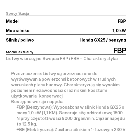
Specyfikacja
Model
FBP
Moc silnika
1,0 kW
Silnik / paliwo
Honda GX25 / benzyna
FBP
Model aktualny
Listwy wibracyjne Swepac FBP i FBE – Charakterystyka
Przeznaczenie:
 Listwy są przeznaczone do 
wyrównywania powierzchni betonowych w trudnych 
warunkach placu budowy. Charakteryzują się wysokim 
poziomem niezawodności oraz niskimi kosztami 
użytkowania i konserwacji.
Dostępne wersje napędu:
FBP (Benzynowa):
 Wyposażona w silnik 
Honda GX25
 o 
mocy 1,0 kW (1,1 KM). Generuje siłę odśrodkową 1500 
N przy częstotliwości 9000 drgań/min. Ciężar napędu 
to 12,5 kg.
FBE (Elektryczna):
 Zasilana silnikiem 1-fazowym 230 V 