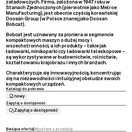
załadowczych
. Firma, założona w 1947 roku w 
Stanach Zjednoczonych (pierwotnie jako Melroe 
Manufacturing), jest obecnie częścią koreańskiej 
Doosan Group
 (w Polsce znanej jako Doosan 
Bobcat).
Bobcat jest uznawany za 
pioniera w segmencie 
kompaktowych maszyn
 o dużej mocy i 
wszechstronności, a ich produkty – takie jak 
ładowarki, minikoparki czy ładowarki teleskopowe – 
są wykorzystywane w budownictwie, rolnictwie, 
kształtowaniu krajobrazu i innych branżach.
Charakteryzuje się innowacyjnością, koncentrując 
się na niezawodności i intuicyjnej obsłudze swoich 
kompaktowych urządzeń.
Katalogi do pobrania
nowy
Zapytaj o dostępność
Zapytaj o dostępność
Bieżąca oferta
|
Wycofane z produkcji 