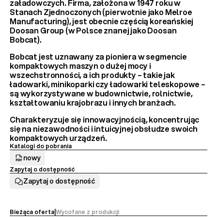
załadowczych
. Firma, założona w 1947 roku w 
Stanach Zjednoczonych (pierwotnie jako Melroe 
Manufacturing), jest obecnie częścią koreańskiej 
Doosan Group
 (w Polsce znanej jako Doosan 
Bobcat).
Bobcat jest uznawany za 
pioniera w segmencie 
kompaktowych maszyn
 o dużej mocy i 
wszechstronności, a ich produkty – takie jak 
ładowarki, minikoparki czy ładowarki teleskopowe – 
są wykorzystywane w budownictwie, rolnictwie, 
kształtowaniu krajobrazu i innych branżach.
Charakteryzuje się innowacyjnością, koncentrując 
się na niezawodności i intuicyjnej obsłudze swoich 
kompaktowych urządzeń.
Katalogi do pobrania
nowy
Zapytaj o dostępność
Zapytaj o dostępność
M
o
d
e
Bieżąca oferta
|
Wycofane z produkcji 
l 