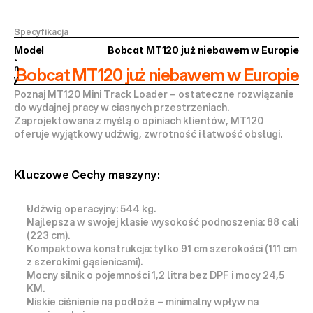
a
k
t
Specyfikacja
u
a
Model
Bobcat MT120 już niebawem w Europie
l
n
Bobcat MT120 już niebawem w Europie
y
Poznaj MT120 Mini Track Loader – ostateczne rozwiązanie 
do wydajnej pracy w ciasnych przestrzeniach. 
Zaprojektowana z myślą o opiniach klientów, MT120 
oferuje wyjątkowy udźwig, zwrotność i łatwość obsługi.
Kluczowe Cechy maszyny:
Udźwig operacyjny: 544 kg.
Najlepsza w swojej klasie wysokość podnoszenia: 88 cali 
(223 cm).
Kompaktowa konstrukcja: tylko 91 cm szerokości (111 cm 
z szerokimi gąsienicami).
Mocny silnik o pojemności 1,2 litra bez DPF i mocy 24,5 
KM.
Niskie ciśnienie na podłoże – minimalny wpływ na 